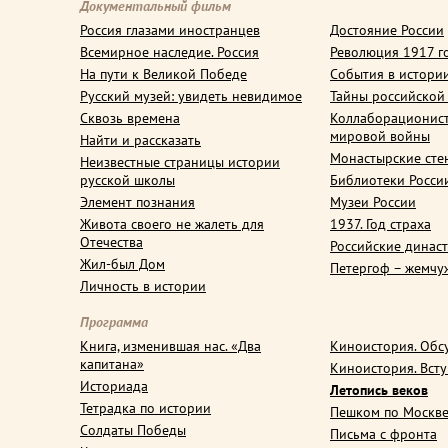
Документальный фильм
Россия глазами иностранцев
Достояние России
Всемирное наследие. Россия
Революция 1917 г
На пути к Великой Победе
События в истори
Русский музей: увидеть невидимое
Тайны российской
Сквозь времена
Коллаборационис
мировой войны
Найти и рассказать
Монастырские сте
Неизвестные страницы истории
русской школы
Библиотеки Росси
Элемент познания
Музеи России
Живота своего не жалеть для
1937. Год страха
Отечества
Российские динас
Жил-был Дом
Петергоф – жемчу
Личность в истории
Программа
Книга, изменившая нас. «Два
Киноистория. Обс
капитана»
Киноистория. Вст
Историада
Летопись веков
Тетрадка по истории
Пешком по Москв
Солдаты Победы
Письма с фронта