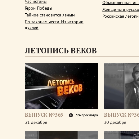
Час истины
Обыкновенная ис
Герои Победы
Женщины в русско
Тайное становится явным
Российская летопи
По законам чести. Из истории
дуэлей
ЛЕТОПИСЬ ВЕКОВ
ВЫПУСК №365
ВЫПУСК №3
724 просмотра
31 декабря
30 декабря