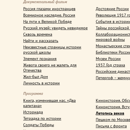
Документальный фильм
Россия глазами иностранцев
Достояние России
Всемирное наследие. Россия
Революция 1917 г
На пути к Великой Победе
События в истори
Русский музей: увидеть невидимое
Тайны российской
Сквозь времена
Коллаборационис
мировой войны
Найти и рассказать
Монастырские сте
Неизвестные страницы истории
русской школы
Библиотеки Росси
Элемент познания
Музеи России
Живота своего не жалеть для
1937. Год страха
Отечества
Российские динас
Жил-был Дом
Петергоф – жемчу
Личность в истории
Программа
Книга, изменившая нас. «Два
Киноистория. Обс
капитана»
Киноистория. Вст
Историада
Летопись веков
Тетрадка по истории
Пешком по Москв
Солдаты Победы
Письма с фронта