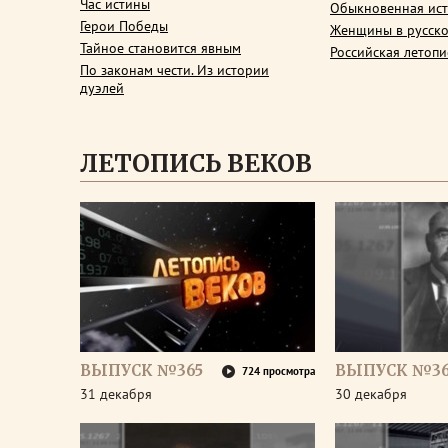
Час истины
Обыкновенная ис
Герои Победы
Женщины в русско
Тайное становится явным
Российская летопи
По законам чести. Из истории
дуэлей
ЛЕТОПИСЬ ВЕКОВ
ВЫПУСК №365
ВЫПУСК №3
724 просмотра
31 декабря
30 декабря