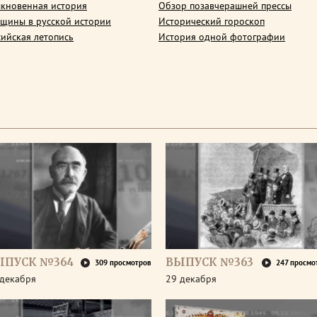
кновенная история
Обзор позавчерашней прессы
щины в русской истории
Исторический гороскоп
сийская летопись
История одной фотографии
ЫПУСК №364
ВЫПУСК №363
309 просмотров
247 просмо
 декабря
29 декабря