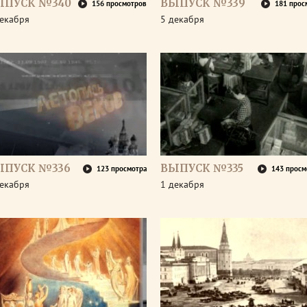
ЫПУСК №340
ВЫПУСК №339
156 просмотров
181 прос
декабря
5 декабря
ЫПУСК №336
ВЫПУСК №335
123 просмотра
143 просм
декабря
1 декабря