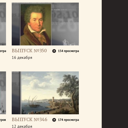
ВЫПУСК №350
отра
154 просмотра
16 декабря
ВЫПУСК №346
тров
174 просмотра
12 декабря