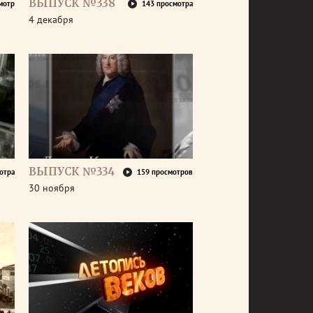
ВЫПУСК №338
мотр
143 просмотра
4 декабря
ВЫПУСК №334
отра
159 просмотров
30 ноября