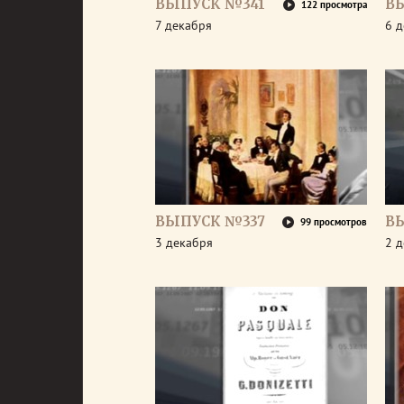
ВЫПУСК №341
В
122 просмотра
7 декабря
6 
ВЫПУСК №337
В
99 просмотров
3 декабря
2 