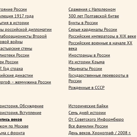
тояние России
Сражения с Наполеоном
олюция 1917 года
300 лет Полтавской битве
ытия в истории
Бунты в России
ны российской дипломатии
Серые кардиналы России
лаборационисты Второй
Российские императоры в XIX веке
овой войны
Российские военные в начале ХХ
астырские стены
века
лиотеки России
Иностранцы в России
еи России
Из истории Крыма
. Год страха
Меценаты России
сийские династии
Государственные перевороты в
России
ергоф – жемчужина России
Рожденные в СССР
оистория. Обсуждение
Исторические байки
оистория. Вступление
Семь дней истории
опись веков
От Советского Информбюро
ком по Москве
Все фамилии России
ьма с фронта
День веков. Хронограф / 2008 г.