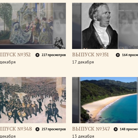
ЫПУСК №352
ВЫПУСК №351
227 просмотров
164 просм
 декабря
17 декабря
ЫПУСК №348
ВЫПУСК №347
257 просмотров
148 просмо
 декабря
13 декабря