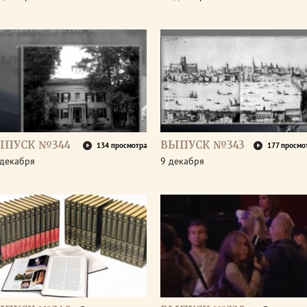
ЫПУСК №344
ВЫПУСК №343
134 просмотра
177 просмо
 декабря
9 декабря