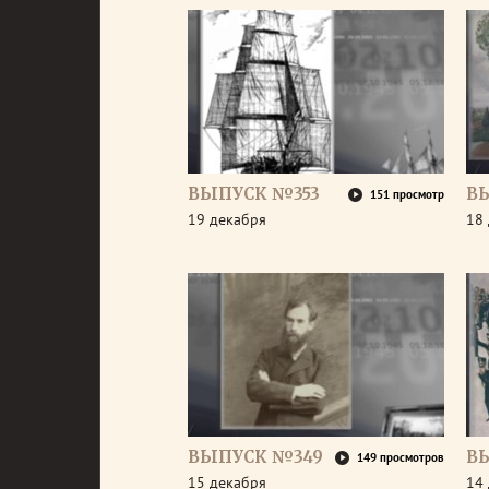
ВЫПУСК №353
В
151 просмотр
19 декабря
18
ВЫПУСК №349
В
149 просмотров
15 декабря
14