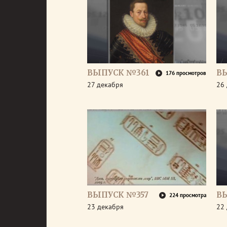
ВЫПУСК №361
В
176 просмотров
27 декабря
26
ВЫПУСК №357
В
224 просмотра
23 декабря
22