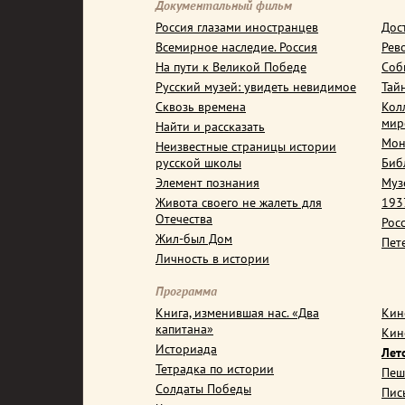
Документальный фильм
Россия глазами иностранцев
Дос
Всемирное наследие. Россия
Рев
На пути к Великой Победе
Соб
Русский музей: увидеть невидимое
Тай
Сквозь времена
Кол
мир
Найти и рассказать
Мон
Неизвестные страницы истории
русской школы
Биб
Элемент познания
Муз
Живота своего не жалеть для
1937
Отечества
Рос
Жил-был Дом
Пет
Личность в истории
Программа
Книга, изменившая нас. «Два
Кин
капитана»
Кин
Историада
Лет
Тетрадка по истории
Пеш
Солдаты Победы
Пис