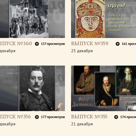
ЫПУСК №360
ВЫПУСК №359
157 просмотров
161 прос
 декабря
25 декабря
ЫПУСК №356
ВЫПУСК №355
177 просмотров
174 просм
 декабря
21 декабря