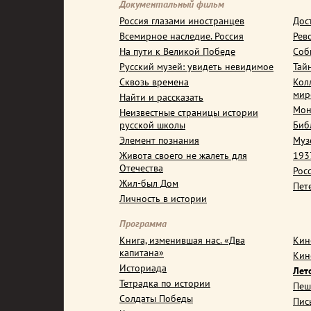
Документальный фильм
Россия глазами иностранцев
Дос
Всемирное наследие. Россия
Рев
На пути к Великой Победе
Соб
Русский музей: увидеть невидимое
Тай
Сквозь времена
Кол
мир
Найти и рассказать
Мон
Неизвестные страницы истории
русской школы
Биб
Элемент познания
Муз
Живота своего не жалеть для
1937
Отечества
Рос
Жил-был Дом
Пет
Личность в истории
Программа
Книга, изменившая нас. «Два
Кин
капитана»
Кин
Историада
Лет
Тетрадка по истории
Пеш
Солдаты Победы
Пис