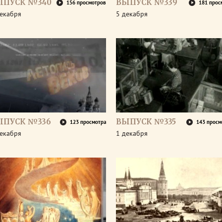
ЫПУСК №340
ВЫПУСК №339
156 просмотров
181 прос
декабря
5 декабря
ЫПУСК №336
ВЫПУСК №335
123 просмотра
143 просм
декабря
1 декабря