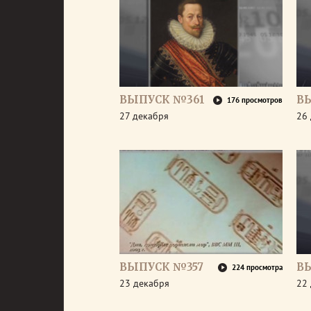
ВЫПУСК №361
В
176 просмотров
27 декабря
26
ВЫПУСК №357
В
224 просмотра
23 декабря
22