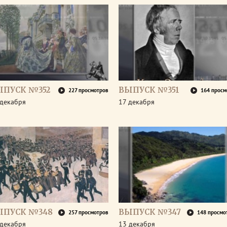
ЫПУСК №352
ВЫПУСК №351
227 просмотров
164 просм
 декабря
17 декабря
ЫПУСК №348
ВЫПУСК №347
257 просмотров
148 просмо
 декабря
13 декабря