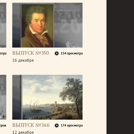
ВЫПУСК №350
отра
154 просмотра
16 декабря
ВЫПУСК №346
тров
174 просмотра
12 декабря