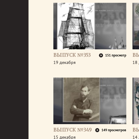
ВЫПУСК №353
В
151 просмотр
19 декабря
18
ВЫПУСК №349
В
149 просмотров
15 декабря
14