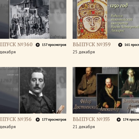
ЫПУСК №360
ВЫПУСК №359
157 просмотров
161 прос
 декабря
25 декабря
ЫПУСК №356
ВЫПУСК №355
177 просмотров
174 просм
 декабря
21 декабря