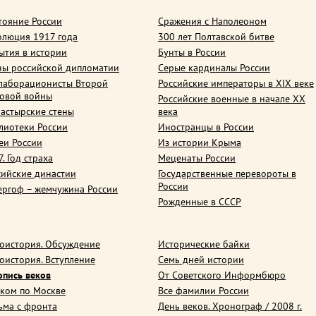
тояние России
Сражения с Наполеоном
олюция 1917 года
300 лет Полтавской битве
ытия в истории
Бунты в России
ны российской дипломатии
Серые кардиналы России
лаборационисты Второй
Российские императоры в XIX веке
овой войны
Российские военные в начале ХХ
астырские стены
века
лиотеки России
Иностранцы в России
еи России
Из истории Крыма
. Год страха
Меценаты России
сийские династии
Государственные перевороты в
России
ергоф – жемчужина России
Рожденные в СССР
оистория. Обсуждение
Исторические байки
оистория. Вступление
Семь дней истории
опись веков
От Советского Информбюро
ком по Москве
Все фамилии России
ьма с фронта
День веков. Хронограф / 2008 г.