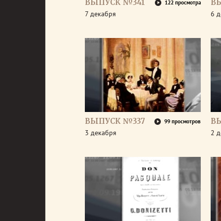
ВЫПУСК №341
В
122 просмотра
7 декабря
6 
ВЫПУСК №337
В
99 просмотров
3 декабря
2 