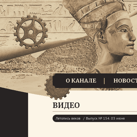
О КАНАЛЕ
НОВОС
ВИДЕО
Летопись веков
Выпуск № 154. 03 июня