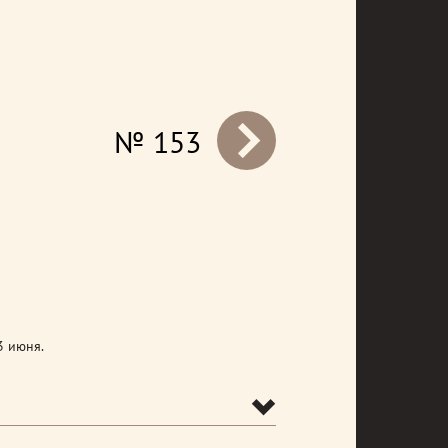
№ 153
prev
3 июня.