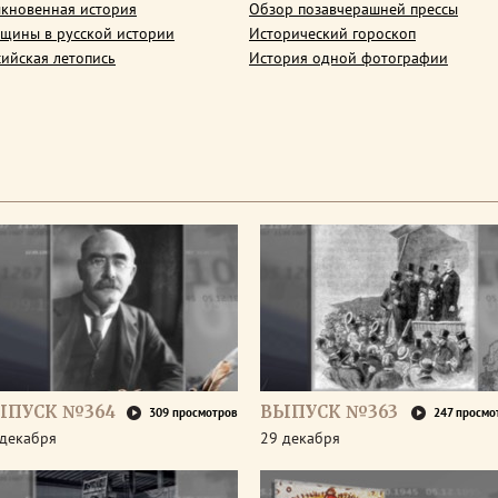
кновенная история
Обзор позавчерашней прессы
щины в русской истории
Исторический гороскоп
сийская летопись
История одной фотографии
ЫПУСК №364
ВЫПУСК №363
309 просмотров
247 просмо
 декабря
29 декабря