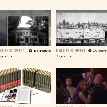
ЫПУСК №344
ВЫПУСК №343
134 просмотра
177 просмо
 декабря
9 декабря