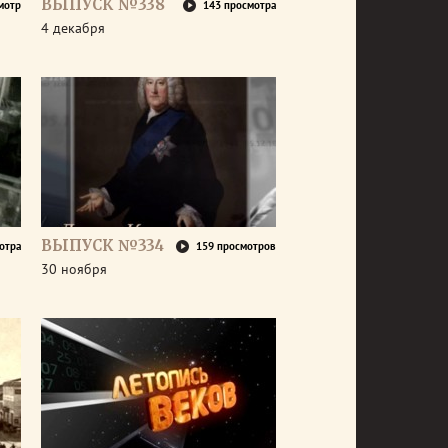
ВЫПУСК №338
мотр
143 просмотра
4 декабря
ВЫПУСК №334
отра
159 просмотров
30 ноября