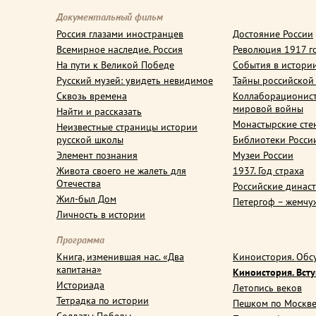
Документальный фильм
Россия глазами иностранцев
Достояние России
Всемирное наследие. Россия
Революция 1917 г
На пути к Великой Победе
События в истори
Русский музей: увидеть невидимое
Тайны российской
Сквозь времена
Коллаборационис
мировой войны
Найти и рассказать
Монастырские сте
Неизвестные страницы истории
русской школы
Библиотеки Росси
Элемент познания
Музеи России
Живота своего не жалеть для
1937. Год страха
Отечества
Российские динас
Жил-был Дом
Петергоф – жемчу
Личность в истории
Программа
Книга, изменившая нас. «Два
Киноистория. Обс
капитана»
Киноистория. Вст
Историада
Летопись веков
Тетрадка по истории
Пешком по Москв