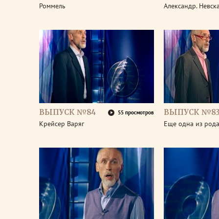
Роммель
Александр. Невск
ВЫПУСК №84
ВЫПУСК №8
55 просмотров
Крейсер Варяг
Еще одна из род