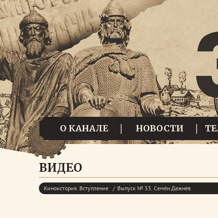
О КАНАЛЕ
НОВОСТИ
Т
ВИДЕО
Киноистория. Вступление
Выпуск № 33. Семён Дежнёв