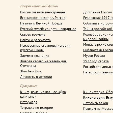
Документальный фильм
Россия глазами иностранцев
Достояние России
Всемирное наследие. Россия
Революция 1917 г
На пути к Великой Победе
События в истори
Русский музей: увидеть невидимое
Тайны российской
Сквозь времена
Коллаборационис
мировой войны
Найти и рассказать
Монастырские сте
Неизвестные страницы истории
русской школы
Библиотеки Росси
Элемент познания
Музеи России
Живота своего не жалеть для
1937. Год страха
Отечества
Российские динас
Жил-был Дом
Петергоф – жемчу
Личность в истории
Программа
Книга, изменившая нас. «Два
Киноистория. Обс
капитана»
Киноистория. Вст
Историада
Летопись веков
Тетрадка по истории
Пешком по Москв