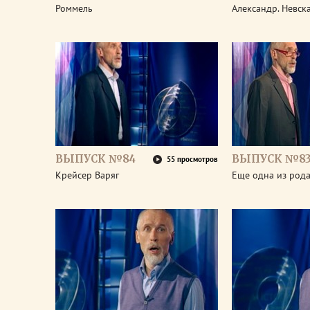
Роммель
Александр. Невск
ВЫПУСК №84
ВЫПУСК №8
55 просмотров
Крейсер Варяг
Еще одна из род