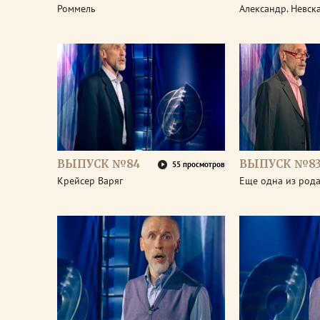
Роммель
Александр. Невск
ВЫПУСК №84
ВЫПУСК №8
55 просмотров
Крейсер Варяг
Еще одна из род