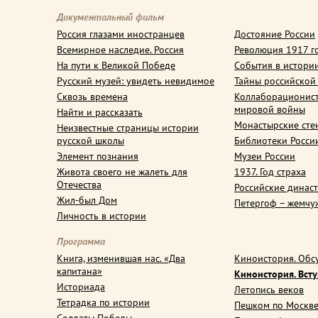
Документальный фильм
Россия глазами иностранцев
Достояние России
Всемирное наследие. Россия
Революция 1917 г
На пути к Великой Победе
События в истори
Русский музей: увидеть невидимое
Тайны российской
Сквозь времена
Коллаборационис
мировой войны
Найти и рассказать
Монастырские сте
Неизвестные страницы истории
русской школы
Библиотеки Росси
Элемент познания
Музеи России
Живота своего не жалеть для
1937. Год страха
Отечества
Российские динас
Жил-был Дом
Петергоф – жемчу
Личность в истории
Программа
Книга, изменившая нас. «Два
Киноистория. Обс
капитана»
Киноистория. Вст
Историада
Летопись веков
Тетрадка по истории
Пешком по Москв