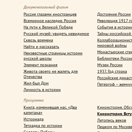
Документальный фильм
Россия глазами иностранцев
Достояние России
Всемирное наследие. Россия
Революция 1917 г
На пути к Великой Победе
События в истори
Русский музей: увидеть невидимое
Тайны российской
Сквозь времена
Коллаборационис
мировой войны
Найти и рассказать
Монастырские сте
Неизвестные страницы истории
русской школы
Библиотеки Росси
Элемент познания
Музеи России
Живота своего не жалеть для
1937. Год страха
Отечества
Российские динас
Жил-был Дом
Петергоф – жемчу
Личность в истории
Программа
Книга, изменившая нас. «Два
Киноистория. Обс
капитана»
Киноистория. Вст
Историада
Летопись веков
Тетрадка по истории
Пешком по Москв