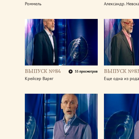
Роммель
Александр. Невск
ВЫПУСК №84
ВЫПУСК №8
55 просмотров
Крейсер Варяг
Еще одна из род