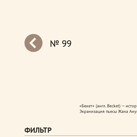
№ 99
next
«Бекет» (англ. Becket) — ист
Экранизация пьесы Жана Ануя
ФИЛЬТР