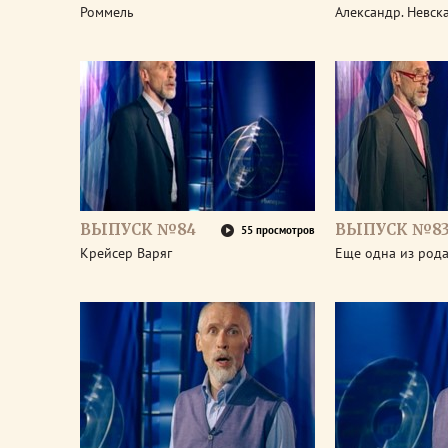
Роммель
Александр. Невск
ВЫПУСК №84
ВЫПУСК №8
55 просмотров
Крейсер Варяг
Еще одна из род