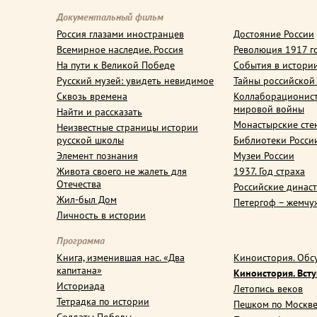
Документальный фильм
Россия глазами иностранцев
Достояние России
Всемирное наследие. Россия
Революция 1917 г
На пути к Великой Победе
События в истори
Русский музей: увидеть невидимое
Тайны российской
Сквозь времена
Коллаборационис
мировой войны
Найти и рассказать
Монастырские сте
Неизвестные страницы истории
русской школы
Библиотеки Росси
Элемент познания
Музеи России
Живота своего не жалеть для
1937. Год страха
Отечества
Российские динас
Жил-был Дом
Петергоф – жемчу
Личность в истории
Программа
Книга, изменившая нас. «Два
Киноистория. Обс
капитана»
Киноистория. Вст
Историада
Летопись веков
Тетрадка по истории
Пешком по Москв