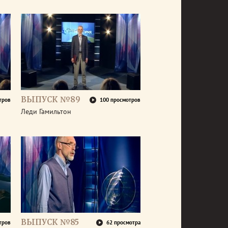
ВЫПУСК №89
тров
100 просмотров
Леди Гамильтон
ВЫПУСК №85
тров
62 просмотра