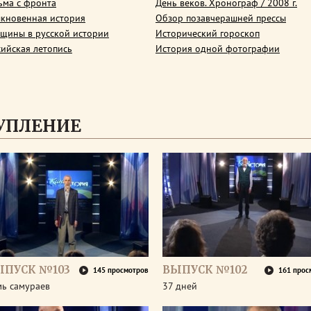
ьма с фронта
День веков. Хронограф / 2008 г.
кновенная история
Обзор позавчерашней прессы
щины в русской истории
Исторический гороскоп
сийская летопись
История одной фотографии
УПЛЕНИЕ
ЫПУСК №103
ВЫПУСК №102
145 просмотров
161 прос
мь самураев
37 дней