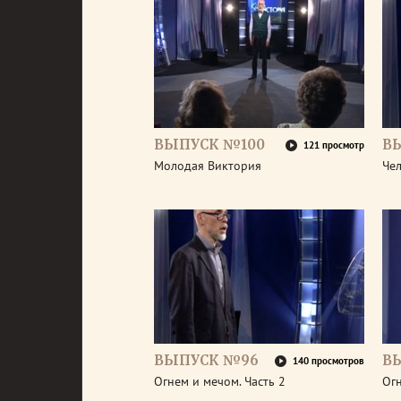
ВЫПУСК №100
В
121 просмотр
Молодая Виктория
Че
ВЫПУСК №96
В
140 просмотров
Огнем и мечом. Часть 2
Огн