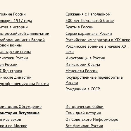
тояние России
Сражения с Наполеоном
олюция 1917 года
300 лет Полтавской битве
ытия в истории
Бунты в России
ны российской дипломатии
Серые кардиналы России
лаборационисты Второй
Российские императоры в XIX веке
овой войны
Российские военные в начале ХХ
астырские стены
века
лиотеки России
Иностранцы в России
еи России
Из истории Крыма
. Год страха
Меценаты России
сийские династии
Государственные перевороты в
России
ергоф – жемчужина России
Рожденные в СССР
оистория. Обсуждение
Исторические байки
оистория. Вступление
Семь дней истории
опись веков
От Советского Информбюро
ком по Москве
Все фамилии России