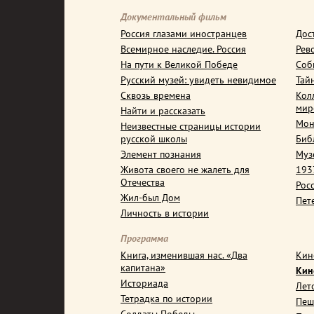
Документальный фильм
Россия глазами иностранцев
Дос
Всемирное наследие. Россия
Рев
На пути к Великой Победе
Соб
Русский музей: увидеть невидимое
Тай
Сквозь времена
Кол
мир
Найти и рассказать
Мон
Неизвестные страницы истории
русской школы
Биб
Элемент познания
Муз
Живота своего не жалеть для
1937
Отечества
Рос
Жил-был Дом
Пет
Личность в истории
Программа
Книга, изменившая нас. «Два
Кин
капитана»
Кин
Историада
Лет
Тетрадка по истории
Пеш