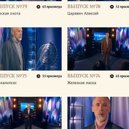
ЫПУСК №79
ВЫПУСК №78
63 просмотра
52 просм
рская охота
Царевич Алексей
ЫПУСК №75
ВЫПУСК №74
53 просмотра
63 просм
окалипсис
Железная маска