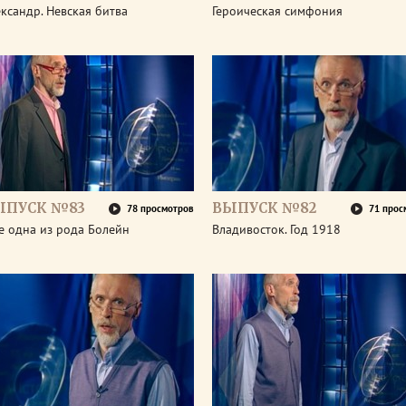
ксандр. Невская битва
Героическая симфония
ЫПУСК №83
ВЫПУСК №82
78 просмотров
71 прос
е одна из рода Болейн
Владивосток. Год 1918