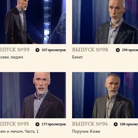
ЫПУСК №99
ВЫПУСК №98
107 просмотров
294 просм
ловек людям
Бекет
ЫПУСК №95
ВЫПУСК №94
177 просмотров
108 просмо
ем и мечом. Часть 1
Поручик Киже