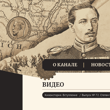
О КАНАЛЕ
НОВОС
ВИДЕО
Киноистория. Вступление
Выпуск № 72. Степан