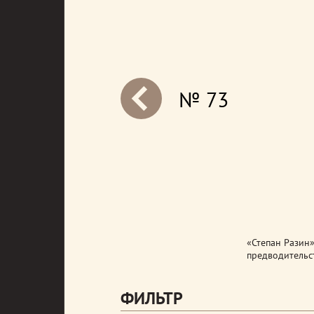
№ 73
next
«Степан Разин»
предводительст
ФИЛЬТР