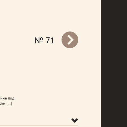
№ 71
prev
ойне под
кий
[…]