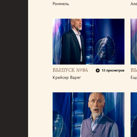
Роммель
Але
ВЫПУСК №84
В
55 просмотров
Крейсер Варяг
Ещ