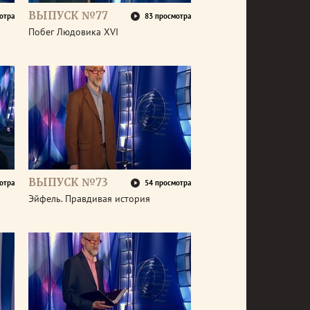
ВЫПУСК №77
отра
83 просмотра
Побег Людовика XVI
ВЫПУСК №73
отра
54 просмотра
Эйфель. Правдивая история