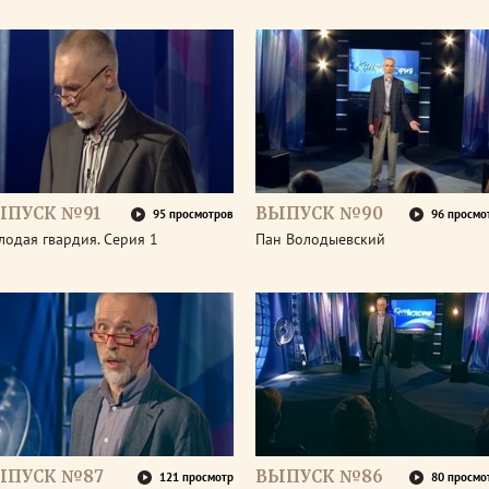
ЫПУСК №91
ВЫПУСК №90
95 просмотров
96 просмо
одая гвардия. Серия 1
Пан Володыевский
ЫПУСК №87
ВЫПУСК №86
121 просмотр
80 просмо