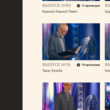
ВЫПУСК №80
В
75 просмотров
Бедный, бедный Павел
Ца
ВЫПУСК №76
В
70 просмотров
Тарас Бульба
Ап