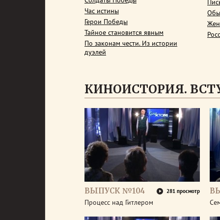
Солдаты Победы
Пис
Час истины
Обы
Герои Победы
Жен
Тайное становится явным
Рос
По законам чести. Из истории
дуэлей
КИНОИСТОРИЯ. ВСТ
ВЫПУСК №104
В
281 просмотр
Процесс над Гитлером
Се