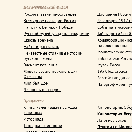
Документальный фильм
Россия глазами иностранцев
Достояние России
Всемирное наследие. Россия
Революция 1917 г
На пути к Великой Победе
События в истори
Русский музей: увидеть невидимое
Тайны российской
Сквозь времена
Коллаборационис
мировой войны
Найти и рассказать
Монастырские сте
Неизвестные страницы истории
русской школы
Библиотеки Росси
Элемент познания
Музеи России
Живота своего не жалеть для
1937. Год страха
Отечества
Российские динас
Жил-был Дом
Петергоф – жемчу
Личность в истории
Программа
Книга, изменившая нас. «Два
Киноистория. Обс
капитана»
Киноистория. Вст
Историада
Летопись веков
Тетрадка по истории
Пешком по Москв