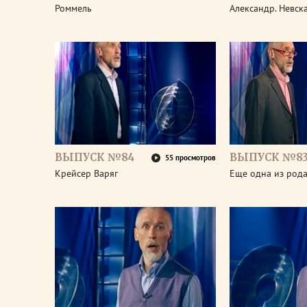
Роммель
Александр. Невск
ВЫПУСК №84
ВЫПУСК №8
55 просмотров
Крейсер Варяг
Еще одна из род