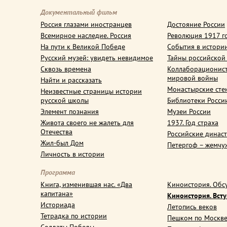
Документальный фильм
Россия глазами иностранцев
Достояние России
Всемирное наследие. Россия
Революция 1917 г
На пути к Великой Победе
События в истори
Русский музей: увидеть невидимое
Тайны российской
Сквозь времена
Коллаборационис
мировой войны
Найти и рассказать
Монастырские сте
Неизвестные страницы истории
русской школы
Библиотеки Росси
Элемент познания
Музеи России
Живота своего не жалеть для
1937. Год страха
Отечества
Российские динас
Жил-был Дом
Петергоф – жемчу
Личность в истории
Программа
Книга, изменившая нас. «Два
Киноистория. Обс
капитана»
Киноистория. Вст
Историада
Летопись веков
Тетрадка по истории
Пешком по Москв