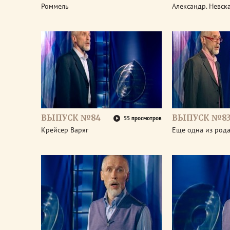
Роммель
Александр. Невск
ВЫПУСК №84
ВЫПУСК №8
55 просмотров
Крейсер Варяг
Еще одна из род