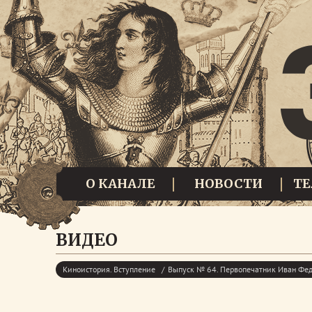
О КАНАЛЕ
НОВОСТИ
Т
ВИДЕО
Киноистория. Вступление
Выпуск № 64. Первопечатник Иван Фе