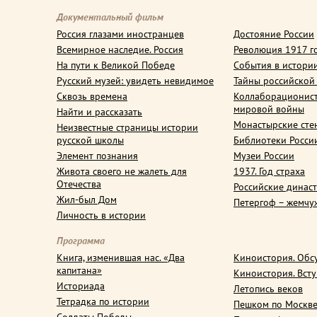
Документальный фильм
Россия глазами иностранцев
Достояние России
Всемирное наследие. Россия
Революция 1917 г
На пути к Великой Победе
События в истори
Русский музей: увидеть невидимое
Тайны российской
Сквозь времена
Коллаборационис
мировой войны
Найти и рассказать
Монастырские сте
Неизвестные страницы истории
русской школы
Библиотеки Росси
Элемент познания
Музеи России
Живота своего не жалеть для
1937. Год страха
Отечества
Российские динас
Жил-был Дом
Петергоф – жемчу
Личность в истории
Программа
Книга, изменившая нас. «Два
Киноистория. Обс
капитана»
Киноистория. Вст
Историада
Летопись веков
Тетрадка по истории
Пешком по Москв