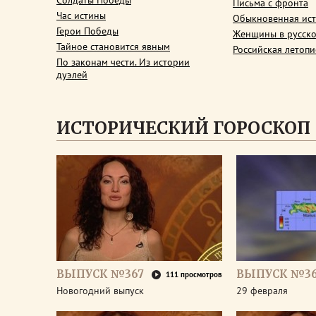
Солдаты Победы
Письма с фронта
Час истины
Обыкновенная ис
Герои Победы
Женщины в русско
Тайное становится явным
Российская летопи
По законам чести. Из истории
дуэлей
ИСТОРИЧЕСКИЙ ГОРОСКОП
ВЫПУСК №367
ВЫПУСК №3
111 просмотров
Новогодний выпуск
29 февраля