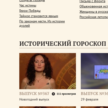
Солдаты Победы
Письма с фронта
Час истины
Обыкновенная ис
Герои Победы
Женщины в русско
Тайное становится явным
Российская летопи
По законам чести. Из истории
дуэлей
ИСТОРИЧЕСКИЙ ГОРОСКОП
ВЫПУСК №367
ВЫПУСК №3
111 просмотров
Новогодний выпуск
29 февраля