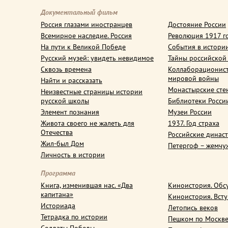
Документальный фильм
Россия глазами иностранцев
Достояние России
Всемирное наследие. Россия
Революция 1917 г
На пути к Великой Победе
События в истори
Русский музей: увидеть невидимое
Тайны российской
Сквозь времена
Коллаборационис
мировой войны
Найти и рассказать
Монастырские сте
Неизвестные страницы истории
русской школы
Библиотеки Росси
Элемент познания
Музеи России
Живота своего не жалеть для
1937. Год страха
Отечества
Российские динас
Жил-был Дом
Петергоф – жемчу
Личность в истории
Программа
Книга, изменившая нас. «Два
Киноистория. Обс
капитана»
Киноистория. Вст
Историада
Летопись веков
Тетрадка по истории
Пешком по Москв