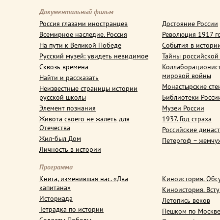
Документальный фильм
Россия глазами иностранцев
Достояние России
Всемирное наследие. Россия
Революция 1917 г
На пути к Великой Победе
События в истори
Русский музей: увидеть невидимое
Тайны российской
Сквозь времена
Коллаборационис
мировой войны
Найти и рассказать
Монастырские сте
Неизвестные страницы истории
русской школы
Библиотеки Росси
Элемент познания
Музеи России
Живота своего не жалеть для
1937. Год страха
Отечества
Российские динас
Жил-был Дом
Петергоф – жемчу
Личность в истории
Программа
Книга, изменившая нас. «Два
Киноистория. Обс
капитана»
Киноистория. Вст
Историада
Летопись веков
Тетрадка по истории
Пешком по Москв