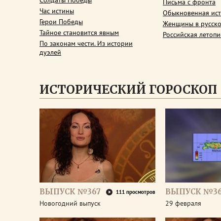
Солдаты Победы
Письма с фронта
Час истины
Обыкновенная ис
Герои Победы
Женщины в русско
Тайное становится явным
Российская летопи
По законам чести. Из истории
дуэлей
ИСТОРИЧЕСКИЙ ГОРОСКОП
ВЫПУСК №367
ВЫПУСК №3
111 просмотров
Новогодний выпуск
29 февраля