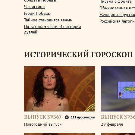
Солдаты Победы
Письма с фронта
Час истины
Обыкновенная ис
Герои Победы
Женщины в русско
Тайное становится явным
Российская летопи
По законам чести. Из истории
дуэлей
ИСТОРИЧЕСКИЙ ГОРОСКОП
ВЫПУСК №367
ВЫПУСК №3
111 просмотров
Новогодний выпуск
29 февраля