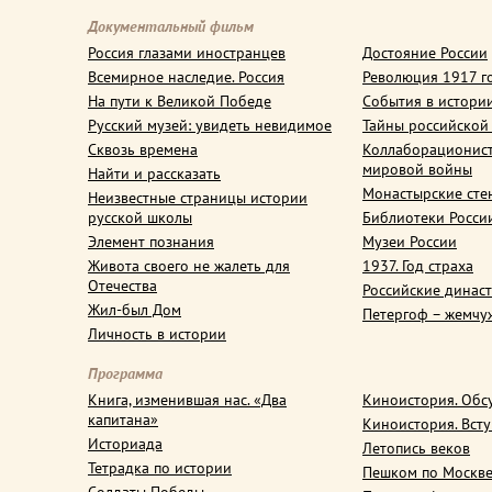
Документальный фильм
Россия глазами иностранцев
Достояние России
Всемирное наследие. Россия
Революция 1917 г
На пути к Великой Победе
События в истори
Русский музей: увидеть невидимое
Тайны российской
Сквозь времена
Коллаборационис
мировой войны
Найти и рассказать
Монастырские сте
Неизвестные страницы истории
русской школы
Библиотеки Росси
Элемент познания
Музеи России
Живота своего не жалеть для
1937. Год страха
Отечества
Российские динас
Жил-был Дом
Петергоф – жемчу
Личность в истории
Программа
Книга, изменившая нас. «Два
Киноистория. Обс
капитана»
Киноистория. Вст
Историада
Летопись веков
Тетрадка по истории
Пешком по Москв