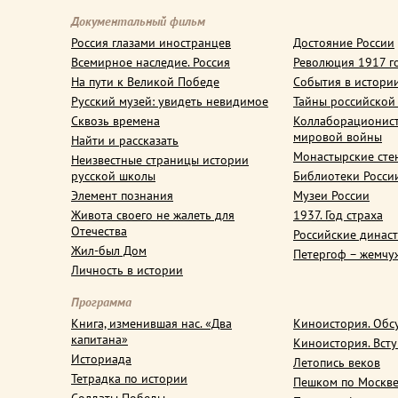
Документальный фильм
Россия глазами иностранцев
Достояние России
Всемирное наследие. Россия
Революция 1917 г
На пути к Великой Победе
События в истори
Русский музей: увидеть невидимое
Тайны российской
Сквозь времена
Коллаборационис
мировой войны
Найти и рассказать
Монастырские сте
Неизвестные страницы истории
русской школы
Библиотеки Росси
Элемент познания
Музеи России
Живота своего не жалеть для
1937. Год страха
Отечества
Российские динас
Жил-был Дом
Петергоф – жемчу
Личность в истории
Программа
Книга, изменившая нас. «Два
Киноистория. Обс
капитана»
Киноистория. Вст
Историада
Летопись веков
Тетрадка по истории
Пешком по Москв