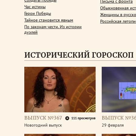
Солдаты Победы
Письма с фронта
Час истины
Обыкновенная ис
Герои Победы
Женщины в русско
Тайное становится явным
Российская летопи
По законам чести. Из истории
дуэлей
ИСТОРИЧЕСКИЙ ГОРОСКОП
ВЫПУСК №367
ВЫПУСК №3
111 просмотров
Новогодний выпуск
29 февраля