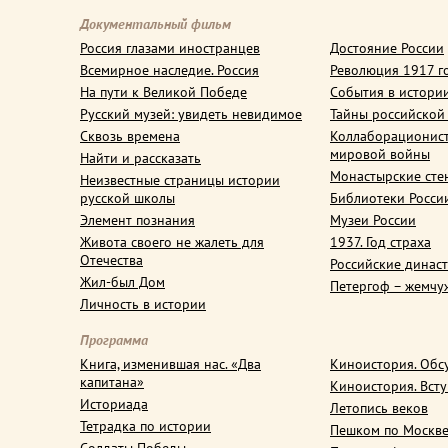
Документальный фильм
Россия глазами иностранцев
Достояние России
Всемирное наследие. Россия
Революция 1917 г
На пути к Великой Победе
События в истори
Русский музей: увидеть невидимое
Тайны российской
Сквозь времена
Коллаборационис
мировой войны
Найти и рассказать
Монастырские сте
Неизвестные страницы истории
русской школы
Библиотеки Росси
Элемент познания
Музеи России
Живота своего не жалеть для
1937. Год страха
Отечества
Российские динас
Жил-был Дом
Петергоф – жемчу
Личность в истории
Программа
Книга, изменившая нас. «Два
Киноистория. Обс
капитана»
Киноистория. Вст
Историада
Летопись веков
Тетрадка по истории
Пешком по Москв