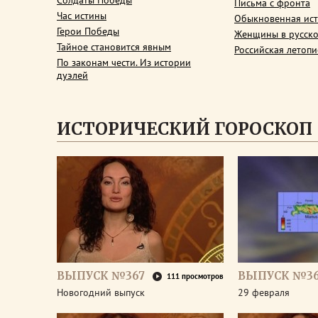
Солдаты Победы
Письма с фронта
Час истины
Обыкновенная ис
Герои Победы
Женщины в русско
Тайное становится явным
Российская летопи
По законам чести. Из истории
дуэлей
ИСТОРИЧЕСКИЙ ГОРОСКОП
ВЫПУСК №367
ВЫПУСК №3
111 просмотров
Новогодний выпуск
29 февраля