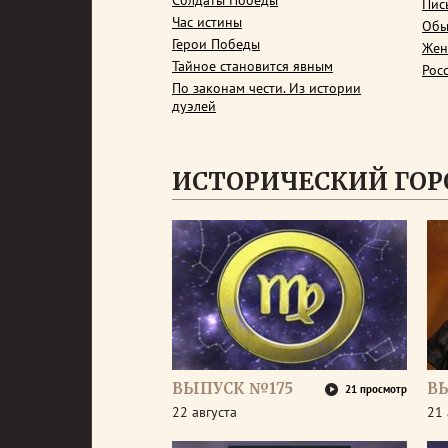
Солдаты Победы
Пис
Час истины
Обы
Герои Победы
Жен
Тайное становится явным
Рос
По законам чести. Из истории
дуэлей
ИСТОРИЧЕСКИЙ ГОР
ВЫПУСК №175
В
21 просмотр
22 августа
21 