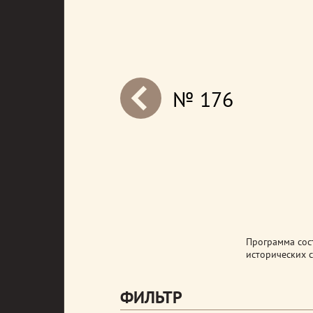
№ 176
next
Программа сост
исторических с
ФИЛЬТР