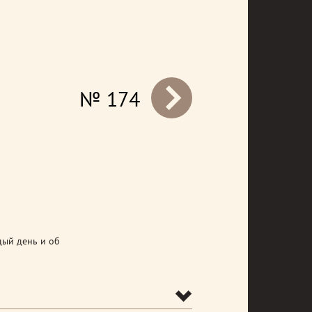
№ 174
prev
дый день и об