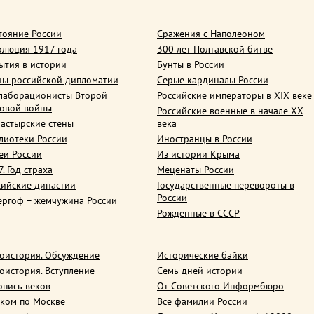
тояние России
Сражения с Наполеоном
олюция 1917 года
300 лет Полтавской битве
ытия в истории
Бунты в России
ны российской дипломатии
Серые кардиналы России
лаборационисты Второй
Российские императоры в XIX веке
овой войны
Российские военные в начале ХХ
астырские стены
века
лиотеки России
Иностранцы в России
еи России
Из истории Крыма
. Год страха
Меценаты России
сийские династии
Государственные перевороты в
России
ергоф – жемчужина России
Рожденные в СССР
оистория. Обсуждение
Исторические байки
оистория. Вступление
Семь дней истории
опись веков
От Советского Информбюро
ком по Москве
Все фамилии России