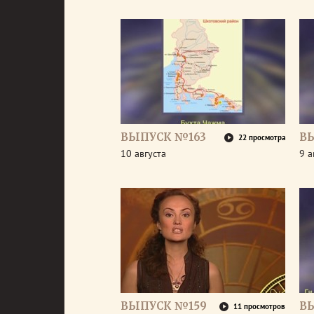
ВЫПУСК №163
В
22 просмотра
10 августа
9 а
ВЫПУСК №159
В
11 просмотров