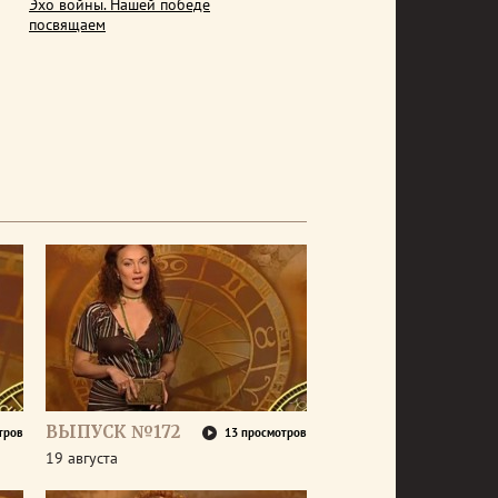
Эхо войны. Нашей победе
посвящаем
ВЫПУСК №172
тров
13 просмотров
19 августа