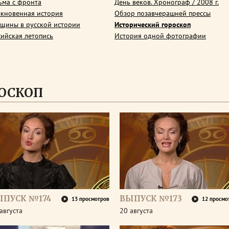
ьма с фронта
День веков. Хронограф / 2008 г.
кновенная история
Обзор позавчерашней прессы
щины в русской истории
Исторический гороскоп
сийская летопись
История одной фотографии
ОСКОП
ЫПУСК №174
ВЫПУСК №173
13 просмотров
12 просмо
августа
20 августа