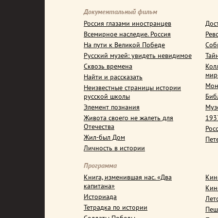
Документальный фильм
Россия глазами иностранцев
Дос
Всемирное наследие. Россия
Рев
На пути к Великой Победе
Соб
Русский музей: увидеть невидимое
Тай
Сквозь времена
Кол
мир
Найти и рассказать
Мон
Неизвестные страницы истории
русской школы
Биб
Элемент познания
Муз
Живота своего не жалеть для
1937
Отечества
Рос
Жил-был Дом
Пет
Личность в истории
Программа
Книга, изменившая нас. «Два
Кин
капитана»
Кин
Историада
Лет
Тетрадка по истории
Пеш