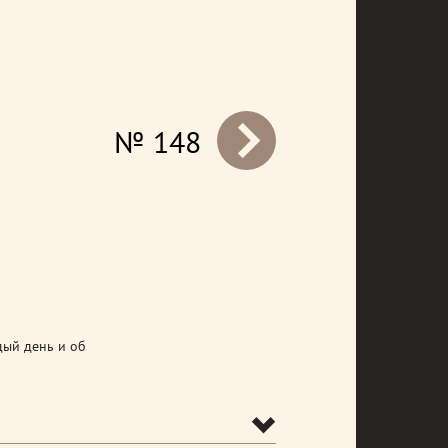
№ 148
prev
дый день и об