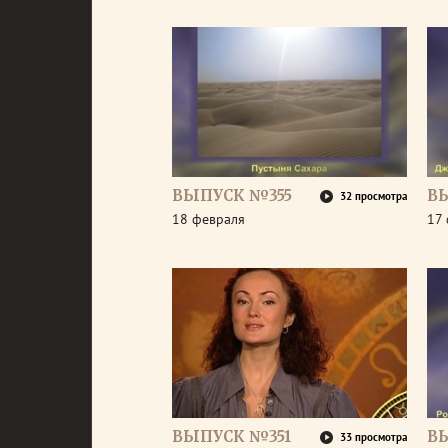
ВЫПУСК №355
В
32 просмотра
18 февраля
17
ВЫПУСК №351
В
33 просмотра