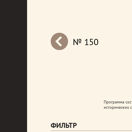
№ 150
next
Программа сост
исторических с
ФИЛЬТР