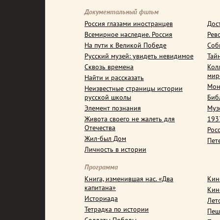
Документальный фильм
Россия глазами иностранцев
Дос
Всемирное наследие. Россия
Рев
На пути к Великой Победе
Соб
Русский музей: увидеть невидимое
Тай
Сквозь времена
Кол
мир
Найти и рассказать
Мон
Неизвестные страницы истории
русской школы
Биб
Элемент познания
Муз
Живота своего не жалеть для
1937
Отечества
Рос
Жил-был Дом
Пет
Личность в истории
Программа
Книга, изменившая нас. «Два
Кин
капитана»
Кин
Историада
Лет
Тетрадка по истории
Пеш