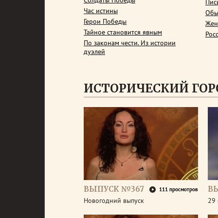
Солдаты Победы
Пис
Час истины
Обы
Герои Победы
Жен
Тайное становится явным
Рос
По законам чести. Из истории
дуэлей
ИСТОРИЧЕСКИЙ ГОР
ВЫПУСК №367
В
111 просмотров
Новогодний выпуск
29