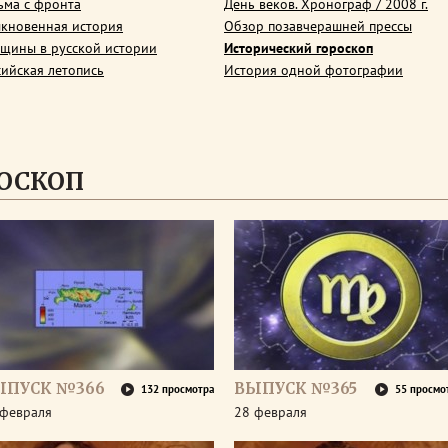
ьма с фронта
День веков. Хронограф / 2008 г.
кновенная история
Обзор позавчерашней прессы
щины в русской истории
Исторический гороскоп
сийская летопись
История одной фотографии
ОСКОП
ЫПУСК №366
ВЫПУСК №365
132 просмотра
55 просмо
 февраля
28 февраля