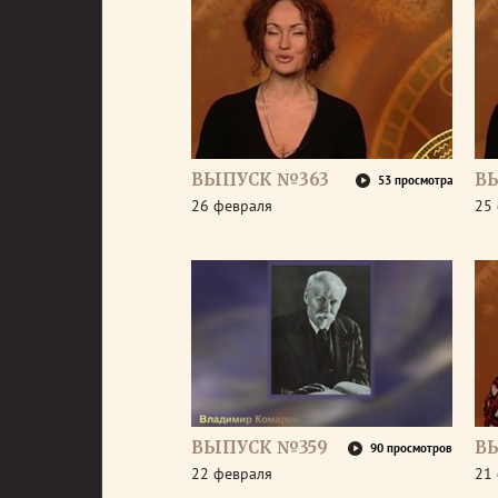
ВЫПУСК №363
В
53 просмотра
26 февраля
25
ВЫПУСК №359
В
90 просмотров
22 февраля
21