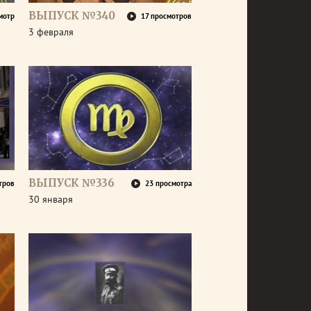
ВЫПУСК №340
мотр
17 просмотров
3 февраля
ВЫПУСК №336
тров
23 просмотра
30 января