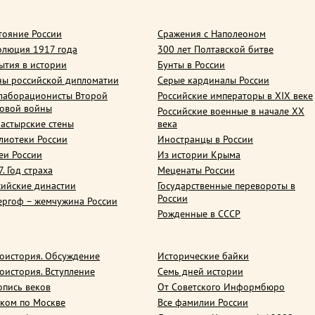
тояние России
Сражения с Наполеоном
олюция 1917 года
300 лет Полтавской битве
ытия в истории
Бунты в России
ны российской дипломатии
Серые кардиналы России
лаборационисты Второй
Российские императоры в XIX веке
овой войны
Российские военные в начале ХХ
астырские стены
века
лиотеки России
Иностранцы в России
еи России
Из истории Крыма
. Год страха
Меценаты России
сийские династии
Государственные перевороты в
России
ергоф – жемчужина России
Рожденные в СССР
оистория. Обсуждение
Исторические байки
оистория. Вступление
Семь дней истории
опись веков
От Советского Информбюро
ком по Москве
Все фамилии России