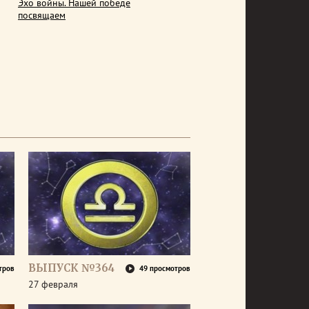
Эхо войны. Нашей победе
посвящаем
ВЫПУСК №364
тров
49 просмотров
27 февраля