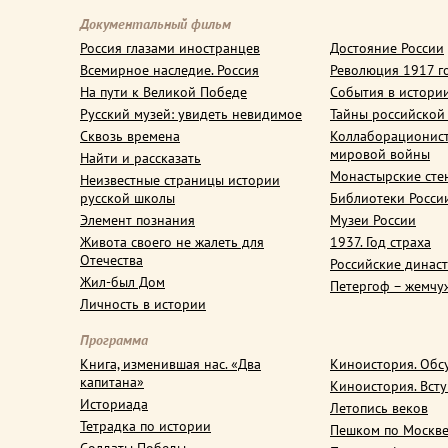
Документальный фильм
Россия глазами иностранцев
Достояние России
Всемирное наследие. Россия
Революция 1917 г
На пути к Великой Победе
События в истори
Русский музей: увидеть невидимое
Тайны российской
Сквозь времена
Коллаборационис
мировой войны
Найти и рассказать
Монастырские сте
Неизвестные страницы истории
русской школы
Библиотеки Росси
Элемент познания
Музеи России
Живота своего не жалеть для
1937. Год страха
Отечества
Российские динас
Жил-был Дом
Петергоф – жемчу
Личность в истории
Программа
Книга, изменившая нас. «Два
Киноистория. Обс
капитана»
Киноистория. Вст
Историада
Летопись веков
Тетрадка по истории
Пешком по Москв