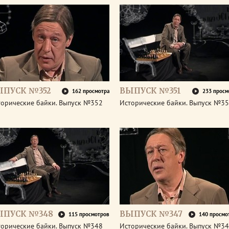
ЫПУСК №352
ВЫПУСК №351
162 просмотра
233 просм
торические байки. Выпуск №352
Исторические байки. Выпуск №3
ЫПУСК №348
ВЫПУСК №347
115 просмотров
140 просмо
торические байки. Выпуск №348
Исторические байки. Выпуск №3