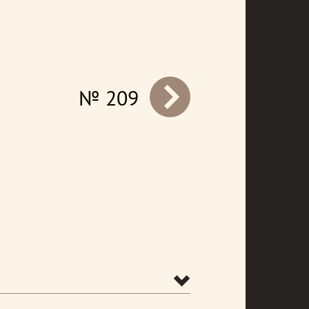
№ 209
prev