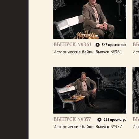
ВЫПУСК №361
В
347 просмотров
Исторические байки. Выпуск №361
Ис
ВЫПУСК №357
В
252 просмотра
Исторические байки. Выпуск №357
Ис