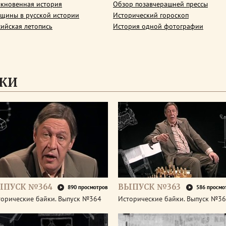
кновенная история
Обзор позавчерашней прессы
щины в русской истории
Исторический гороскоп
сийская летопись
История одной фотографии
ЙКИ
ЫПУСК №364
ВЫПУСК №363
890 просмотров
586 просмо
торические байки. Выпуск №364
Исторические байки. Выпуск №3