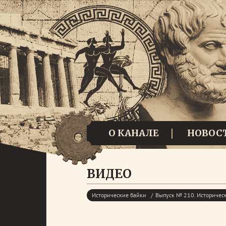
О КАНАЛЕ
НОВОС
ВИДЕО
Исторические байки
Выпуск № 210. Историчес