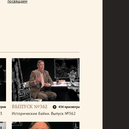
посвящаем
ВЫПУСК №362
тров
434 просмотра
63
Исторические байки. Выпуск №362