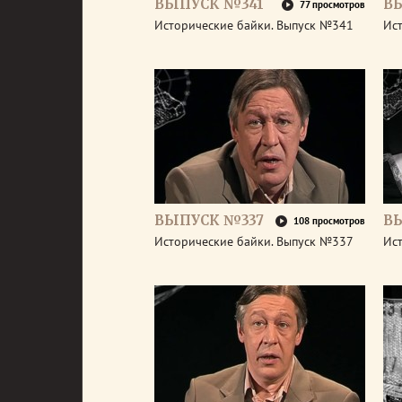
ВЫПУСК №341
В
77 просмотров
Исторические байки. Выпуск №341
Ис
ВЫПУСК №337
В
108 просмотров
Исторические байки. Выпуск №337
Ис