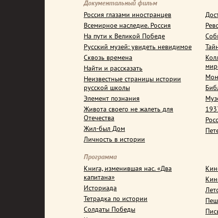
Документальный фильм
Россия глазами иностранцев
Дос
Всемирное наследие. Россия
Рев
На пути к Великой Победе
Соб
Русский музей: увидеть невидимое
Тай
Сквозь времена
Кол
мир
Найти и рассказать
Мон
Неизвестные страницы истории
русской школы
Биб
Элемент познания
Муз
Живота своего не жалеть для
1937
Отечества
Рос
Жил-был Дом
Пет
Личность в истории
Программа
Книга, изменившая нас. «Два
Кин
капитана»
Кин
Историада
Лет
Тетрадка по истории
Пеш
Солдаты Победы
Пис