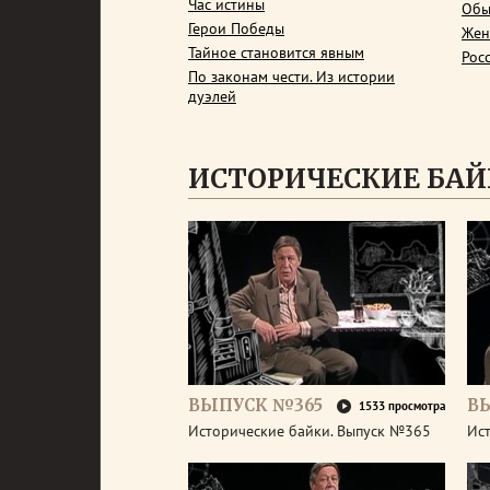
Час истины
Обы
Герои Победы
Жен
Тайное становится явным
Рос
По законам чести. Из истории
дуэлей
ИСТОРИЧЕСКИЕ БА
ВЫПУСК №365
В
1533 просмотра
Исторические байки. Выпуск №365
Ис