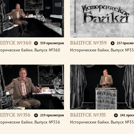
ЫПУСК №360
ВЫПУСК №359
359 просмотров
257 просмо
торические байки. Выпуск №360
Исторические байки. Выпуск №3
ЫПУСК №356
ВЫПУСК №355
219 просмотров
241 прос
торические байки. Выпуск №356
Исторические байки. Выпуск №3