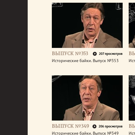
ВЫПУСК №353
В
207 просмотров
Исторические байки. Выпуск №353
Ис
ВЫПУСК №349
В
206 просмотров
Исторические байки. Выпуск №349
Ис