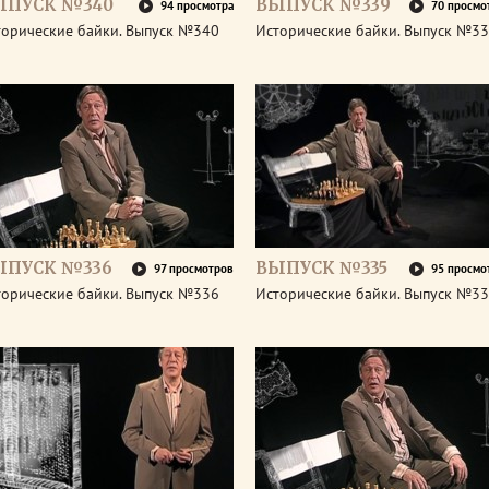
ЫПУСК №340
ВЫПУСК №339
94 просмотра
70 просмо
торические байки. Выпуск №340
Исторические байки. Выпуск №3
ЫПУСК №336
ВЫПУСК №335
97 просмотров
95 просмо
торические байки. Выпуск №336
Исторические байки. Выпуск №3