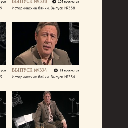
ВЫПУСК №338
тров
103 просмотра
39
Исторические байки. Выпуск №338
ВЫПУСК №334
тров
82 просмотра
35
Исторические байки. Выпуск №334