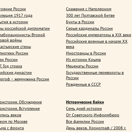
тояние России
Сражения с Наполеоном
олюция 1917 года
300 лет Полтавской битве
ытия в истории
Бунты в России
ны российской дипломатии
Серые кардиналы России
лаборационисты Второй
Российские императоры в XIX веке
овой войны
Российские военные в начале ХХ
астырские стены
века
лиотеки России
Иностранцы в России
еи России
Из истории Крыма
. Год страха
Меценаты России
сийские династии
Государственные перевороты в
России
ергоф – жемчужина России
Рожденные в СССР
оистория. Обсуждение
Исторические байки
оистория. Вступление
Семь дней истории
опись веков
От Советского Информбюро
ком по Москве
Все фамилии России
ьма с фронта
День веков. Хронограф / 2008 г.