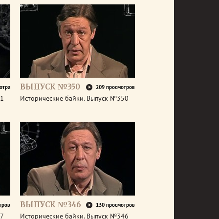
ВЫПУСК №350
отра
209 просмотров
51
Исторические байки. Выпуск №350
ВЫПУСК №346
тров
130 просмотров
47
Исторические байки. Выпуск №346