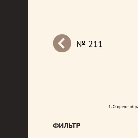
№ 211
next
1. О вреде обр
ФИЛЬТР