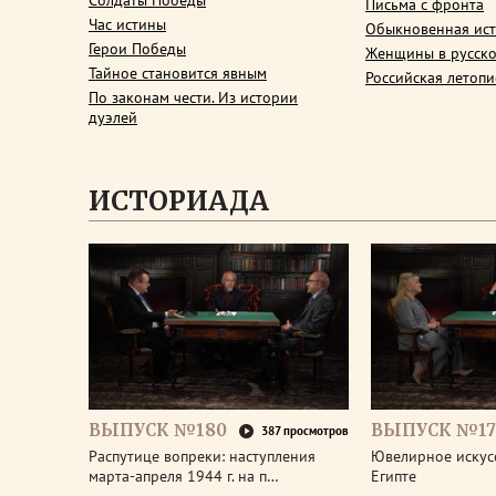
Солдаты Победы
Письма с фронта
Час истины
Обыкновенная ис
Герои Победы
Женщины в русско
Тайное становится явным
Российская летопи
По законам чести. Из истории
дуэлей
ИСТОРИАДА
ВЫПУСК №180
ВЫПУСК №17
387 просмотров
Распутице вопреки: наступления
Ювелирное искус
марта-апреля 1944 г. на п…
Египте