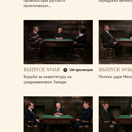
провокаторы русского
Фридриха Велико
политическог…
ВЫПУСК №148
ВЫПУСК №14
106 просмотров
Борьба за инвеституру на
Потехи царя Мих
средневековом Западе