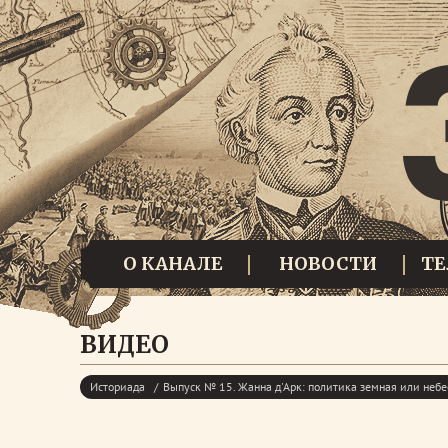
О КАНАЛЕ
НОВОСТИ
Т
ВИДЕО
Историада
Выпуск № 15. Жанна д'Арк: политика земная или небе