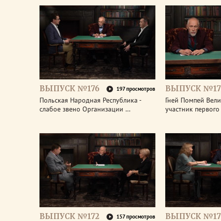
ВЫПУСК №176
ВЫПУСК №17
197 просмотров
Польская Народная Республика -
Гней Помпей Вели
слабое звено Организации …
участник первог
ВЫПУСК №172
ВЫПУСК №17
157 просмотров