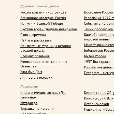
Документальный фильм
Россия глазами иностранцев
Достояние России
Всемирное наследие. Россия
Революция 1917 г
На пути к Великой Победе
События в истори
Русский музей: увидеть невидимое
Тайны российской
Сквозь времена
Коллаборационис
мировой войны
Найти и рассказать
Монастырские сте
Неизвестные страницы истории
русской школы
Библиотеки Росси
Элемент познания
Музеи России
Живота своего не жалеть для
1937. Год страха
Отечества
Российские динас
Жил-был Дом
Петергоф – жемчу
Личность в истории
Программа
Книга, изменившая нас. «Два
Киноистория. Обс
капитана»
Киноистория. Вст
Историада
Летопись веков
Тетрадка по истории
Пешком по Москв