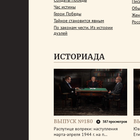
Солдаты Победы
Пис
Час истины
Обы
Герои Победы
Жен
Тайное становится явным
Рос
По законам чести. Из истории
дуэлей
ИСТОРИАДА
ВЫПУСК №180
В
387 просмотров
Распутице вопреки: наступления
Юв
марта-апреля 1944 г. на п…
Еги