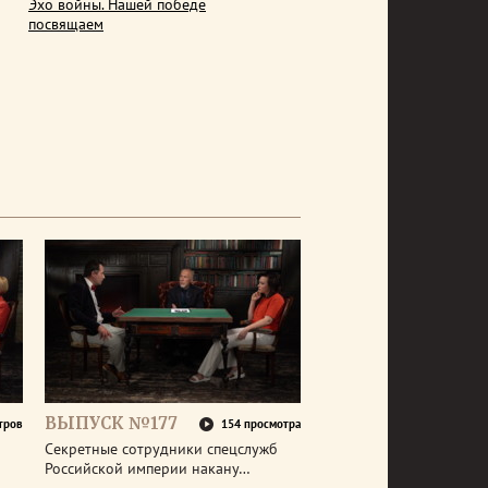
Эхо войны. Нашей победе
посвящаем
ВЫПУСК №177
тров
154 просмотра
Секретные сотрудники спецслужб
Российской империи накану…