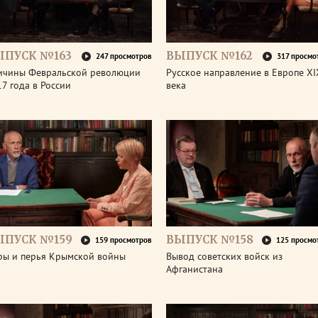
ЫПУСК №163
ВЫПУСК №162
247 просмотров
317 просмо
ичины Февральской революции
Русское направление в Европе XI
7 года в России
века
ЫПУСК №159
ВЫПУСК №158
159 просмотров
125 просмо
ры и перья Крымской войны
Вывод советских войск из
Афганистана