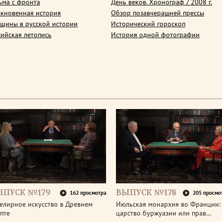
ьма с фронта
День веков. Хронограф / 2008 г.
кновенная история
Обзор позавчерашней прессы
щины в русской истории
Исторический гороскоп
сийская летопись
История одной фотографии
ЫПУСК №179
ВЫПУСК №178
162 просмотра
205 просмо
елирное искусство в Древнем
Июльская монархия во Франции:
пте
царство буржуазии или прав…