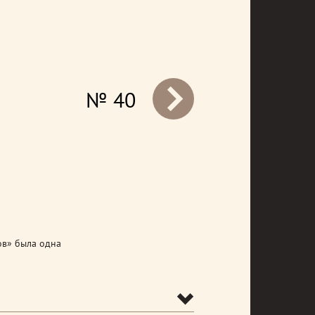
№ 40
prev
ов» была одна