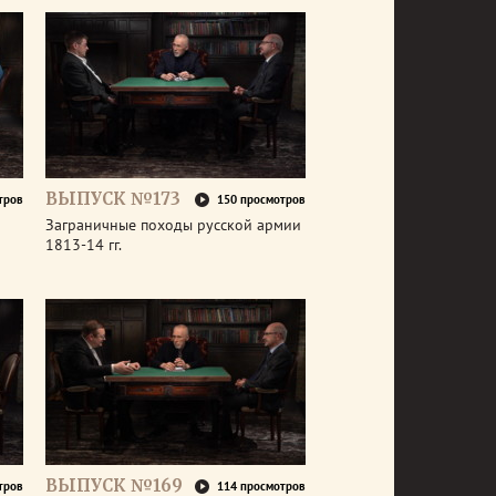
ВЫПУСК №173
тров
150 просмотров
Заграничные походы русской армии
1813-14 гг.
ВЫПУСК №169
тров
114 просмотров