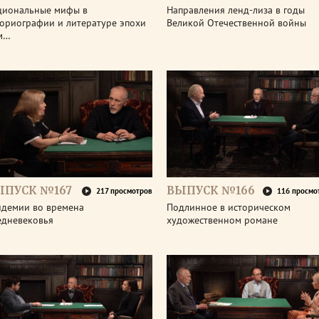
циональные мифы в
Направления ленд-лиза в годы
ториографии и литературе эпохи
Великой Отечественной войны
м…
ЫПУСК №167
ВЫПУСК №166
217 просмотров
116 просмо
идемии во времена
Подлинное в историческом
едневековья
художественном романе