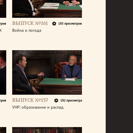
ВЫПУСК №161
тров
185 просмотров
X
Война и погода
ВЫПУСК №157
тров
182 просмотра
УНР: образование и распад