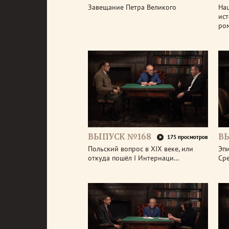
Завещание Петра Великого
На
ис
ро
ВЫПУСК №168
В
175 просмотров
Польский вопрос в XIX веке, или
Эп
откуда пошёл I Интернаци…
Ср