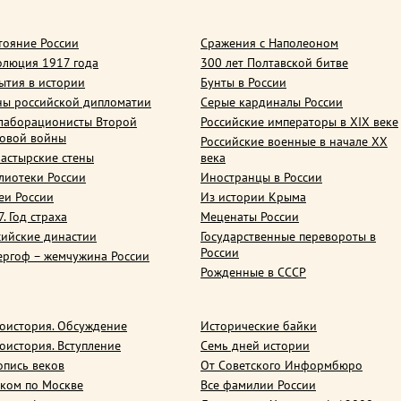
тояние России
Сражения с Наполеоном
олюция 1917 года
300 лет Полтавской битве
ытия в истории
Бунты в России
ны российской дипломатии
Серые кардиналы России
лаборационисты Второй
Российские императоры в XIX веке
овой войны
Российские военные в начале ХХ
астырские стены
века
лиотеки России
Иностранцы в России
еи России
Из истории Крыма
. Год страха
Меценаты России
сийские династии
Государственные перевороты в
России
ергоф – жемчужина России
Рожденные в СССР
оистория. Обсуждение
Исторические байки
оистория. Вступление
Семь дней истории
опись веков
От Советского Информбюро
ком по Москве
Все фамилии России