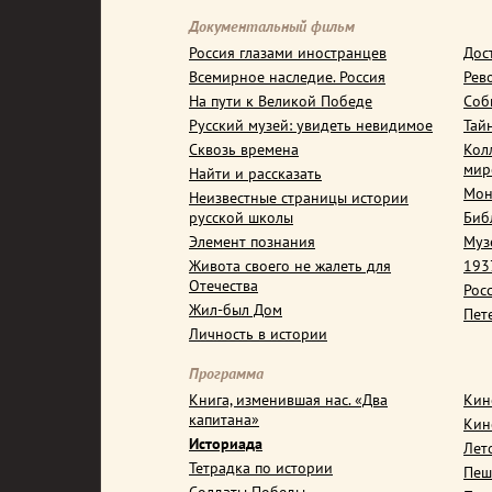
Документальный фильм
Россия глазами иностранцев
Дос
Всемирное наследие. Россия
Рев
На пути к Великой Победе
Соб
Русский музей: увидеть невидимое
Тай
Сквозь времена
Кол
мир
Найти и рассказать
Мон
Неизвестные страницы истории
русской школы
Биб
Элемент познания
Муз
Живота своего не жалеть для
1937
Отечества
Рос
Жил-был Дом
Пет
Личность в истории
Программа
Книга, изменившая нас. «Два
Кин
капитана»
Кин
Историада
Лет
Тетрадка по истории
Пеш