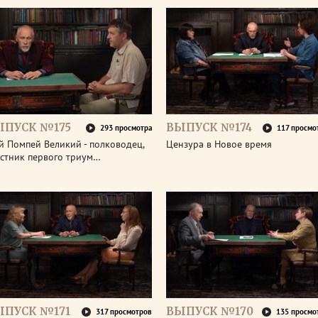
ЫПУСК №175
ВЫПУСК №174
293 просмотра
117 просмо
й Помпей Великий - полководец,
Цензура в Новое время
астник первого триум…
ЫПУСК №171
ВЫПУСК №170
317 просмотров
135 просмо