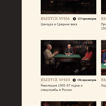
ВЫПУСК №164
В
137 просмотров
Цензура в Средние века
Пр
191
ВЫПУСК №160
В
196 просмотров
Революция 1905-07 годов и
Ли
спецслужбы в России