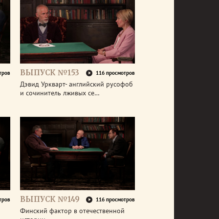
ВЫПУСК №153
тров
116 просмотров
Дэвид Уркварт- английский русофоб
и сочинитель лживых се…
ВЫПУСК №149
тров
116 просмотров
Финский фактор в отечественной