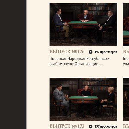
ВЫПУСК №176
В
197 просмотров
Польская Народная Республика -
Гне
слабое звено Организации …
уч
ВЫПУСК №172
В
157 просмотров