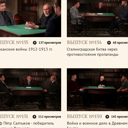
ЫПУСК №155
ВЫПУСК №154
137 просмотров
68 просмо
канские войны 1912-1913 гг.
Сталинградская битва через
противостояние пропаганды
ЫПУСК №151
ВЫПУСК №150
112 просмотров
145 просмо
ф Пётр Салтыков - победитель
Война и военное дело в Древнем