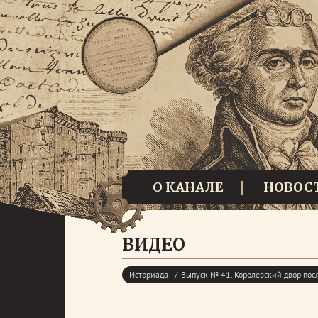
О КАНАЛЕ
НОВОС
ВИДЕО
Историада
Выпуск № 41. Королевский двор пос