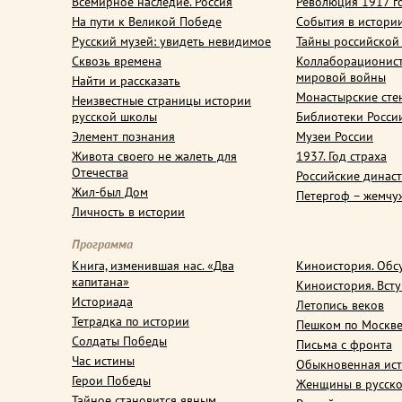
Всемирное наследие. Россия
Революция 1917 г
На пути к Великой Победе
События в истори
Русский музей: увидеть невидимое
Тайны российской
Сквозь времена
Коллаборационис
мировой войны
Найти и рассказать
Монастырские сте
Неизвестные страницы истории
русской школы
Библиотеки Росси
Элемент познания
Музеи России
Живота своего не жалеть для
1937. Год страха
Отечества
Российские динас
Жил-был Дом
Петергоф – жемчу
Личность в истории
Программа
Книга, изменившая нас. «Два
Киноистория. Обс
капитана»
Киноистория. Вст
Историада
Летопись веков
Тетрадка по истории
Пешком по Москв
Солдаты Победы
Письма с фронта
Час истины
Обыкновенная ис
Герои Победы
Женщины в русско
Тайное становится явным