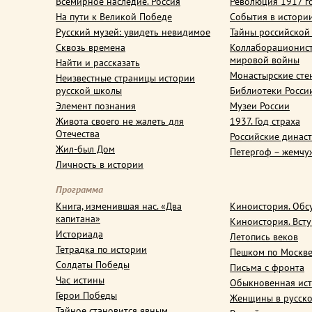
Всемирное наследие. Россия
Революция 1917 г
На пути к Великой Победе
События в истори
Русский музей: увидеть невидимое
Тайны российской
Сквозь времена
Коллаборационис
мировой войны
Найти и рассказать
Монастырские сте
Неизвестные страницы истории
русской школы
Библиотеки Росси
Элемент познания
Музеи России
Живота своего не жалеть для
1937. Год страха
Отечества
Российские динас
Жил-был Дом
Петергоф – жемчу
Личность в истории
Программа
Книга, изменившая нас. «Два
Киноистория. Обс
капитана»
Киноистория. Вст
Историада
Летопись веков
Тетрадка по истории
Пешком по Москв
Солдаты Победы
Письма с фронта
Час истины
Обыкновенная ис
Герои Победы
Женщины в русско
Тайное становится явным