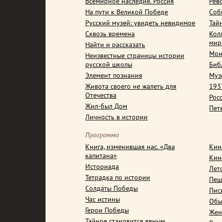
Всемирное наследие. Россия
Рев
На пути к Великой Победе
Соб
Русский музей: увидеть невидимое
Тай
Сквозь времена
Кол
мир
Найти и рассказать
Мон
Неизвестные страницы истории
русской школы
Биб
Элемент познания
Муз
Живота своего не жалеть для
1937
Отечества
Рос
Жил-был Дом
Пет
Личность в истории
Программа
Книга, изменившая нас. «Два
Кин
капитана»
Кин
Историада
Лет
Тетрадка по истории
Пеш
Солдаты Победы
Пис
Час истины
Обы
Герои Победы
Жен
Тайное становится явным