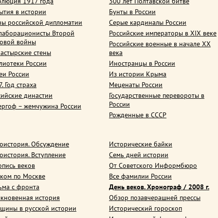
олюция 1917 года
300 лет Полтавской битве
ытия в истории
Бунты в России
ны российской дипломатии
Серые кардиналы России
лаборационисты Второй
Российские императоры в XIX веке
овой войны
Российские военные в начале ХХ
астырские стены
века
лиотеки России
Иностранцы в России
еи России
Из истории Крыма
. Год страха
Меценаты России
сийские династии
Государственные перевороты в
России
ергоф – жемчужина России
Рожденные в СССР
оистория. Обсуждение
Исторические байки
оистория. Вступление
Семь дней истории
опись веков
От Советского Информбюро
ком по Москве
Все фамилии России
ьма с фронта
День веков. Хронограф / 2008 г.
кновенная история
Обзор позавчерашней прессы
щины в русской истории
Исторический гороскоп