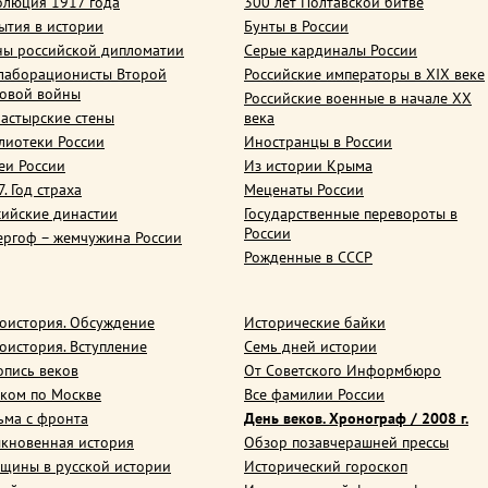
олюция 1917 года
300 лет Полтавской битве
ытия в истории
Бунты в России
ны российской дипломатии
Серые кардиналы России
лаборационисты Второй
Российские императоры в XIX веке
овой войны
Российские военные в начале ХХ
астырские стены
века
лиотеки России
Иностранцы в России
еи России
Из истории Крыма
. Год страха
Меценаты России
сийские династии
Государственные перевороты в
России
ергоф – жемчужина России
Рожденные в СССР
оистория. Обсуждение
Исторические байки
оистория. Вступление
Семь дней истории
опись веков
От Советского Информбюро
ком по Москве
Все фамилии России
ьма с фронта
День веков. Хронограф / 2008 г.
кновенная история
Обзор позавчерашней прессы
щины в русской истории
Исторический гороскоп