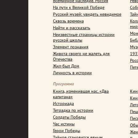
Всемирное наследие. Россия
Рев
На пути к Великой Победе
Соб
Русский музей: увидеть невидимое
Тай
Сквозь времена
Кол
мир
Найти и рассказать
Мон
Неизвестные страницы истории
русской школы
Биб
Элемент познания
Муз
Живота своего не жалеть для
1937
Отечества
Рос
Жил-был Дом
Пет
Личность в истории
Программа
Книга, изменившая нас. «Два
Кин
капитана»
Кин
Историада
Лет
Тетрадка по истории
Пеш
Солдаты Победы
Пис
Час истины
Обы
Герои Победы
Жен
Тайное становится явным