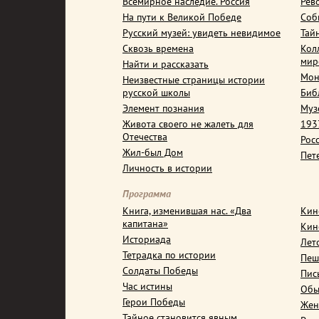
Всемирное наследие. Россия
Рев
На пути к Великой Победе
Соб
Русский музей: увидеть невидимое
Тай
Сквозь времена
Кол
мир
Найти и рассказать
Мон
Неизвестные страницы истории
русской школы
Биб
Элемент познания
Муз
Живота своего не жалеть для
1937
Отечества
Рос
Жил-был Дом
Пет
Личность в истории
Программа
Книга, изменившая нас. «Два
Кин
капитана»
Кин
Историада
Лет
Тетрадка по истории
Пеш
Солдаты Победы
Пис
Час истины
Обы
Герои Победы
Жен
Тайное становится явным