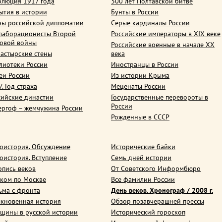
олюция 1917 года
300 лет Полтавской битве
ытия в истории
Бунты в России
ны российской дипломатии
Серые кардиналы России
лаборационисты Второй
Российские императоры в XIX веке
овой войны
Российские военные в начале ХХ
астырские стены
века
лиотеки России
Иностранцы в России
еи России
Из истории Крыма
. Год страха
Меценаты России
сийские династии
Государственные перевороты в
России
ергоф – жемчужина России
Рожденные в СССР
оистория. Обсуждение
Исторические байки
оистория. Вступление
Семь дней истории
опись веков
От Советского Информбюро
ком по Москве
Все фамилии России
ьма с фронта
День веков. Хронограф / 2008 г.
кновенная история
Обзор позавчерашней прессы
щины в русской истории
Исторический гороскоп