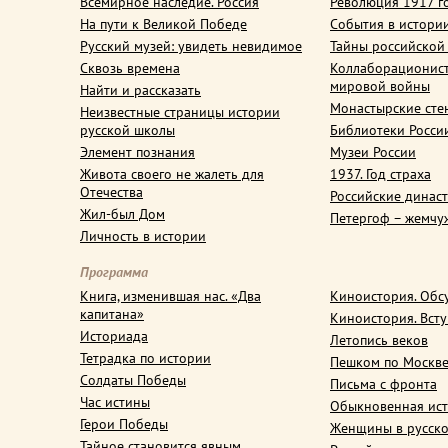
Всемирное наследие. Россия
Революция 1917 г
На пути к Великой Победе
События в истори
Русский музей: увидеть невидимое
Тайны российской
Сквозь времена
Коллаборационис
мировой войны
Найти и рассказать
Монастырские сте
Неизвестные страницы истории
русской школы
Библиотеки Росси
Элемент познания
Музеи России
Живота своего не жалеть для
1937. Год страха
Отечества
Российские динас
Жил-был Дом
Петергоф – жемчу
Личность в истории
Программа
Книга, изменившая нас. «Два
Киноистория. Обс
капитана»
Киноистория. Вст
Историада
Летопись веков
Тетрадка по истории
Пешком по Москв
Солдаты Победы
Письма с фронта
Час истины
Обыкновенная ис
Герои Победы
Женщины в русско
Тайное становится явным