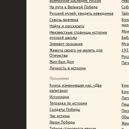
Всемирное наследие. Россия
Рев
На пути к Великой Победе
Соб
Русский музей: увидеть невидимое
Тай
Сквозь времена
Кол
мир
Найти и рассказать
Мон
Неизвестные страницы истории
русской школы
Биб
Элемент познания
Муз
Живота своего не жалеть для
1937
Отечества
Рос
Жил-был Дом
Пет
Личность в истории
Программа
Книга, изменившая нас. «Два
Кин
капитана»
Кин
Историада
Лет
Тетрадка по истории
Пеш
Солдаты Победы
Пис
Час истины
Обы
Герои Победы
Жен
Тайное становится явным