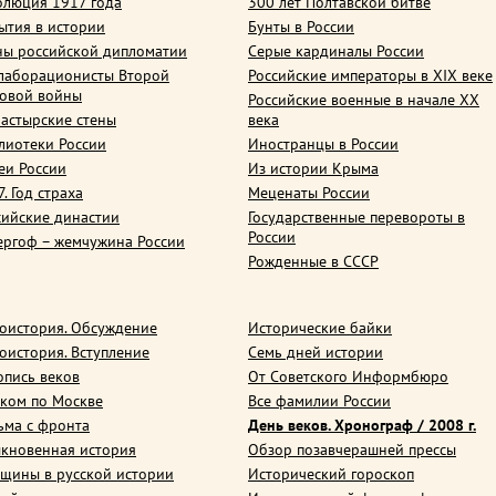
олюция 1917 года
300 лет Полтавской битве
ытия в истории
Бунты в России
ны российской дипломатии
Серые кардиналы России
лаборационисты Второй
Российские императоры в XIX веке
овой войны
Российские военные в начале ХХ
астырские стены
века
лиотеки России
Иностранцы в России
еи России
Из истории Крыма
. Год страха
Меценаты России
сийские династии
Государственные перевороты в
России
ергоф – жемчужина России
Рожденные в СССР
оистория. Обсуждение
Исторические байки
оистория. Вступление
Семь дней истории
опись веков
От Советского Информбюро
ком по Москве
Все фамилии России
ьма с фронта
День веков. Хронограф / 2008 г.
кновенная история
Обзор позавчерашней прессы
щины в русской истории
Исторический гороскоп