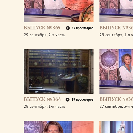
ВЫПУСК №365
ВЫПУСК №36
17 просмотров
29 сентября, 2-я часть
29 сентября, 1-я 
ВЫПУСК №364
ВЫПУСК №36
19 просмотров
28 сентября, 1-я часть
27 сентября, 3-я 