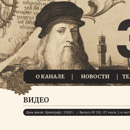
О КАНАЛЕ
НОВОСТИ
Т
ВИДЕО
День веков. Хронограф / 2008 г.
Выпуск № 281. 07 июля, 1-я част