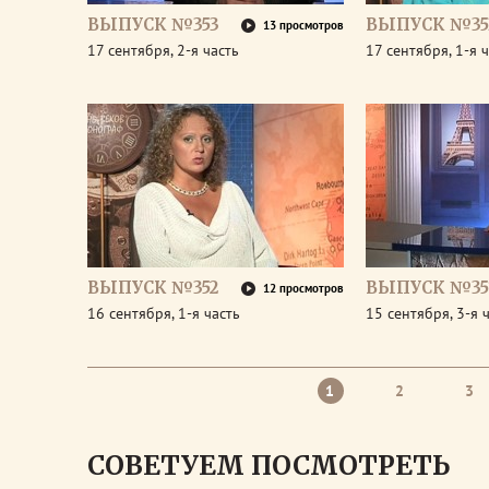
ВЫПУСК №353
ВЫПУСК №35
13 просмотров
17 сентября, 2-я часть
17 сентября, 1-я 
ВЫПУСК №352
ВЫПУСК №35
12 просмотров
16 сентября, 1-я часть
15 сентября, 3-я 
1
2
3
СОВЕТУЕМ ПОСМОТРЕТЬ