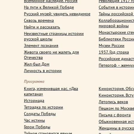
Всемирное наследие. Россия
Революция 1917 г
На пути к Великой Победе
События в истори
Русский музей: увидеть невидимое
Тайны российской
Сквозь времена
Коллаборационис
мировой войны
Найти и рассказать
Монастырские сте
Неизвестные страницы истории
русской школы
Библиотеки Росси
Элемент познания
Музеи России
Живота своего не жалеть для
1937. Год страха
Отечества
Российские динас
Жил-был Дом
Петергоф – жемчу
Личность в истории
Программа
Книга, изменившая нас. «Два
Киноистория. Обс
капитана»
Киноистория. Вст
Историада
Летопись веков
Тетрадка по истории
Пешком по Москв
Солдаты Победы
Письма с фронта
Час истины
Обыкновенная ис
Герои Победы
Женщины в русско
Тайное становится явным