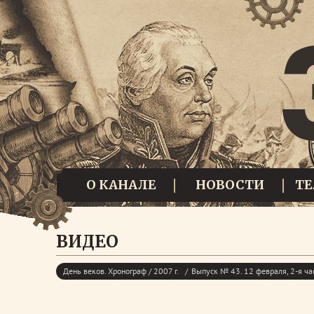
О КАНАЛЕ
НОВОСТИ
Т
ВИДЕО
День веков. Хронограф / 2007 г.
Выпуск № 43. 12 февраля, 2-я ча