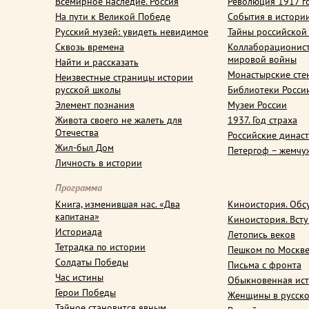
Всемирное наследие. Россия
Революция 1917 г
На пути к Великой Победе
События в истори
Русский музей: увидеть невидимое
Тайны российской
Сквозь времена
Коллаборационис
мировой войны
Найти и рассказать
Монастырские сте
Неизвестные страницы истории
русской школы
Библиотеки Росси
Элемент познания
Музеи России
Живота своего не жалеть для
1937. Год страха
Отечества
Российские динас
Жил-был Дом
Петергоф – жемчу
Личность в истории
Программа
Книга, изменившая нас. «Два
Киноистория. Обс
капитана»
Киноистория. Вст
Историада
Летопись веков
Тетрадка по истории
Пешком по Москв
Солдаты Победы
Письма с фронта
Час истины
Обыкновенная ис
Герои Победы
Женщины в русско
Тайное становится явным