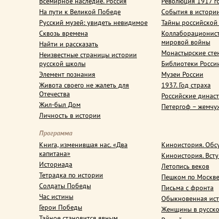
Всемирное наследие. Россия
Революция 1917 г
На пути к Великой Победе
События в истори
Русский музей: увидеть невидимое
Тайны российской
Сквозь времена
Коллаборационис
мировой войны
Найти и рассказать
Монастырские сте
Неизвестные страницы истории
русской школы
Библиотеки Росси
Элемент познания
Музеи России
Живота своего не жалеть для
1937. Год страха
Отечества
Российские динас
Жил-был Дом
Петергоф – жемчу
Личность в истории
Программа
Книга, изменившая нас. «Два
Киноистория. Обс
капитана»
Киноистория. Вст
Историада
Летопись веков
Тетрадка по истории
Пешком по Москв
Солдаты Победы
Письма с фронта
Час истины
Обыкновенная ис
Герои Победы
Женщины в русско
Тайное становится явным