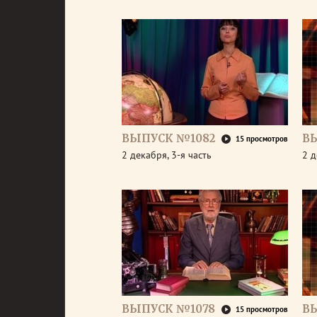
ВЫПУСК №1082
В
15 просмотров
2 декабря, 3-я часть
2 д
ВЫПУСК №1078
В
15 просмотров