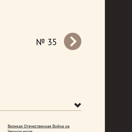
№ 35
prev
Великая Отечественная Война на
Черном море