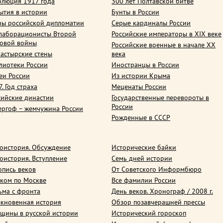
олюция 1917 года
300 лет Полтавской битве
ытия в истории
Бунты в России
ны российской дипломатии
Серые кардиналы России
лаборационисты Второй
Российские императоры в XIX веке
овой войны
Российские военные в начале ХХ
астырские стены
века
лиотеки России
Иностранцы в России
еи России
Из истории Крыма
. Год страха
Меценаты России
сийские династии
Государственные перевороты в
России
ергоф – жемчужина России
Рожденные в СССР
оистория. Обсуждение
Исторические байки
оистория. Вступление
Семь дней истории
опись веков
От Советского Информбюро
ком по Москве
Все фамилии России
ьма с фронта
День веков. Хронограф / 2008 г.
кновенная история
Обзор позавчерашней прессы
щины в русской истории
Исторический гороскоп