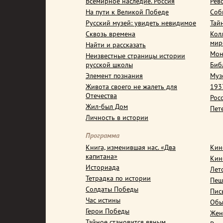
Всемирное наследие. Россия
Рев
На пути к Великой Победе
Соб
Русский музей: увидеть невидимое
Тай
Сквозь времена
Кол
мир
Найти и рассказать
Мон
Неизвестные страницы истории
русской школы
Биб
Элемент познания
Муз
Живота своего не жалеть для
1937
Отечества
Рос
Жил-был Дом
Пет
Личность в истории
Программа
Книга, изменившая нас. «Два
Кин
капитана»
Кин
Историада
Лет
Тетрадка по истории
Пеш
Солдаты Победы
Пис
Час истины
Обы
Герои Победы
Жен
Тайное становится явным