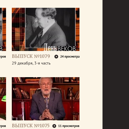
ВЫПУСК №1079
тров
24 просмотра
29 декабря, 3-я часть
ВЫПУСК №1075
тров
11 просмотров