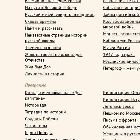
Всемирное наследие. Россия
Революция 1917 г
На пути к Великой Победе
События в истори
Русский музей: увидеть невидимое
Тайны российской
Сквозь времена
Коллаборационис
мировой войны
Найти и рассказать
Монастырские сте
Неизвестные страницы истории
русской школы
Библиотеки Росси
Элемент познания
Музеи России
Живота своего не жалеть для
1937. Год страха
Отечества
Российские динас
Жил-был Дом
Петергоф – жемчу
Личность в истории
Программа
Книга, изменившая нас. «Два
Киноистория. Обс
капитана»
Киноистория. Вст
Историада
Летопись веков
Тетрадка по истории
Пешком по Москв
Солдаты Победы
Письма с фронта
Час истины
Обыкновенная ис
Герои Победы
Женщины в русско
Тайное становится явным