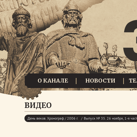
О КАНАЛЕ
НОВОСТИ
Т
ВИДЕО
День веков. Хронограф / 2006 г.
Выпуск № 35. 26 ноября, 1-я час