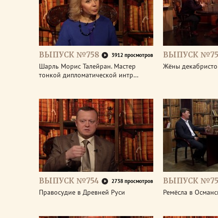
ВЫПУСК №758
ВЫПУСК №75
3912 просмотров
Шарль Морис Талейран. Мастер
Жёны декабристо
тонкой дипломатической интр…
ВЫПУСК №754
ВЫПУСК №75
2738 просмотров
Правосудие в Древней Руси
Ремёсла в Османс