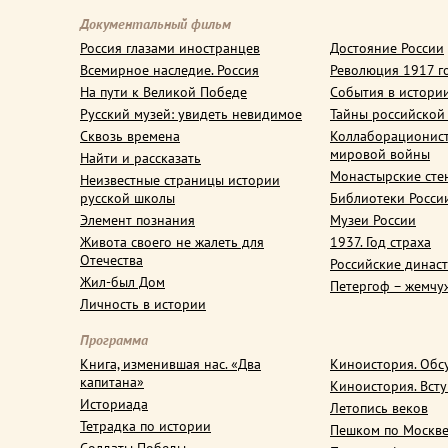
Документальный фильм
Россия глазами иностранцев
Достояние России
Всемирное наследие. Россия
Революция 1917 г
На пути к Великой Победе
События в истори
Русский музей: увидеть невидимое
Тайны российской
Сквозь времена
Коллаборационис
мировой войны
Найти и рассказать
Монастырские сте
Неизвестные страницы истории
русской школы
Библиотеки Росси
Элемент познания
Музеи России
Живота своего не жалеть для
1937. Год страха
Отечества
Российские динас
Жил-был Дом
Петергоф – жемчу
Личность в истории
Программа
Книга, изменившая нас. «Два
Киноистория. Обс
капитана»
Киноистория. Вст
Историада
Летопись веков
Тетрадка по истории
Пешком по Москв