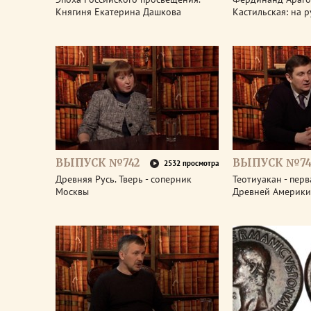
Княгиня Екатерина Дашкова
Кастильская: на 
ВЫПУСК №742
ВЫПУСК №74
2532 просмотра
Древняя Русь. Тверь - соперник
Теотиуакан - пер
Москвы
Древней Америки