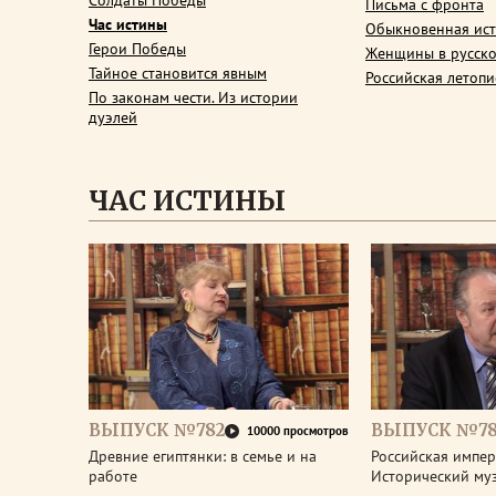
Солдаты Победы
Письма с фронта
Час истины
Обыкновенная ис
Герои Победы
Женщины в русско
Тайное становится явным
Российская летопи
По законам чести. Из истории
дуэлей
ЧАС ИСТИНЫ
ВЫПУСК №782
ВЫПУСК №78
10000 просмотров
Древние египтянки: в семье и на
Российская импери
работе
Исторический му