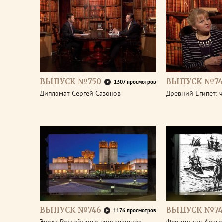
ВЫПУСК №750
ВЫПУСК №74
1307 просмотров
Дипломат Сергей Сазонов
Древний Египет: 
ВЫПУСК №746
ВЫПУСК №74
1176 просмотров
Эпоха Российского просвещения.
Фердинанд Араго