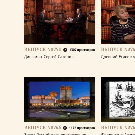
ВЫПУСК №750
ВЫПУСК №74
1307 просмотров
Дипломат Сергей Сазонов
Древний Египет: 
ВЫПУСК №746
ВЫПУСК №74
1176 просмотров
Эпоха Российского просвещения.
Фердинанд Араго