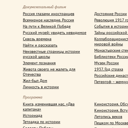
Документальный фильм
Россия глазами иностранцев
Достояние России
Всемирное наследие. Россия
Революция 1917 г
На пути к Великой Победе
События в истори
Русский музей: увидеть невидимое
Тайны российской
Сквозь времена
Коллаборационис
мировой войны
Найти и рассказать
Монастырские сте
Неизвестные страницы истории
русской школы
Библиотеки Росси
Элемент познания
Музеи России
Живота своего не жалеть для
1937. Год страха
Отечества
Российские динас
Жил-был Дом
Петергоф – жемчу
Личность в истории
Программа
Книга, изменившая нас. «Два
Киноистория. Обс
капитана»
Киноистория. Вст
Историада
Летопись веков
Тетрадка по истории
Пешком по Москв