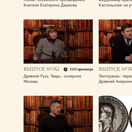
Княгиня Екатерина Дашкова
Кастильская: на 
ВЫПУСК №742
ВЫПУСК №74
2533 просмотра
Древняя Русь. Тверь - соперник
Теотиуакан - пер
Москвы
Древней Америки