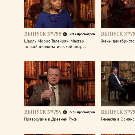
ВЫПУСК №758
ВЫПУСК №75
3912 просмотров
Шарль Морис Талейран. Мастер
Жёны декабристо
тонкой дипломатической интр…
ВЫПУСК №754
ВЫПУСК №75
2738 просмотров
Правосудие в Древней Руси
Ремёсла в Османс