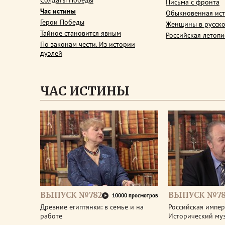
Солдаты Победы
Письма с фронта
Час истины
Обыкновенная ис
Герои Победы
Женщины в русско
Тайное становится явным
Российская летопи
По законам чести. Из истории
дуэлей
ЧАС ИСТИНЫ
ВЫПУСК №782
ВЫПУСК №78
10000 просмотров
Древние египтянки: в семье и на
Российская импери
работе
Исторический му