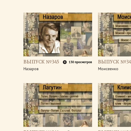
ВЫПУСК №345
ВЫПУСК №34
130 просмотров
Назаров
Моисеенко