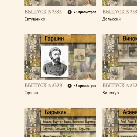
ВЫПУСК №333
ВЫПУСК №33
76 просмотров
Евтушенко
Дольский
ВЫПУСК №329
ВЫПУСК №32
48 просмотров
Гаршин
Винокур