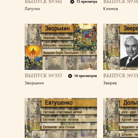
ВЫПУСК №341
ВЫПУСК №3
72 просмотра
Лагутин
Климов
ВЫПУСК №337
ВЫПУСК №33
58 просмотров
Зворыкин
Зверев