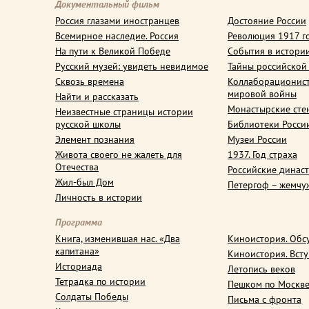
Документальный фильм
Россия глазами иностранцев
Достояние России
Всемирное наследие. Россия
Революция 1917 г
На пути к Великой Победе
События в истори
Русский музей: увидеть невидимое
Тайны российской
Сквозь времена
Коллаборационис
мировой войны
Найти и рассказать
Монастырские сте
Неизвестные страницы истории
русской школы
Библиотеки Росси
Элемент познания
Музеи России
Живота своего не жалеть для
1937. Год страха
Отечества
Российские динас
Жил-был Дом
Петергоф – жемчу
Личность в истории
Программа
Книга, изменившая нас. «Два
Киноистория. Обс
капитана»
Киноистория. Вст
Историада
Летопись веков
Тетрадка по истории
Пешком по Москв
Солдаты Победы
Письма с фронта