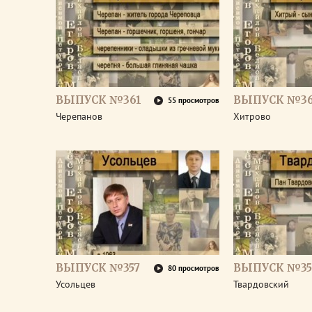
ВЫПУСК №361
ВЫПУСК №3
55 просмотров
Черепанов
Хитрово
ВЫПУСК №357
ВЫПУСК №35
80 просмотров
Усольцев
Твардовский