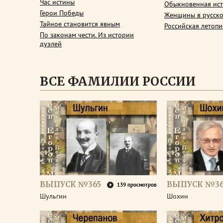
Час истины
Обыкновенная ис
Герои Победы
Женщины в русско
Тайное становится явным
Российская летопи
По законам чести. Из истории
дуэлей
ВСЕ ФАМИЛИИ РОССИИ
ВЫПУСК №365
ВЫПУСК №3
139 просмотров
Шульгин
Шохин