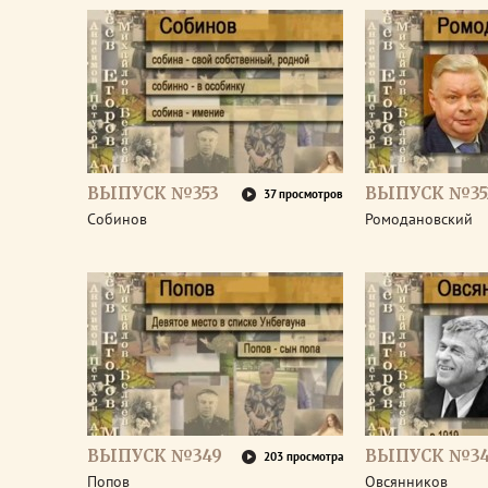
ВЫПУСК №353
ВЫПУСК №35
37 просмотров
Собинов
Ромодановский
ВЫПУСК №349
ВЫПУСК №3
203 просмотра
Попов
Овсянников