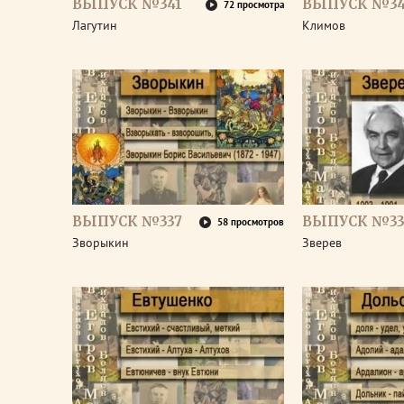
ВЫПУСК №341
ВЫПУСК №3
72 просмотра
Лагутин
Климов
ВЫПУСК №337
ВЫПУСК №33
58 просмотров
Зворыкин
Зверев