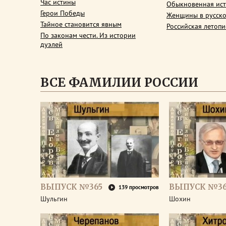
Час истины
Обыкновенная ис
Герои Победы
Женщины в русско
Тайное становится явным
Российская летопи
По законам чести. Из истории
дуэлей
ВСЕ ФАМИЛИИ РОССИИ
ВЫПУСК №365
ВЫПУСК №3
139 просмотров
Шульгин
Шохин