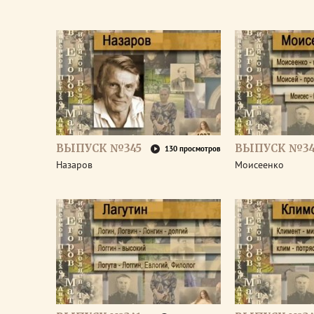
ВЫПУСК №345
ВЫПУСК №34
130 просмотров
Назаров
Моисеенко