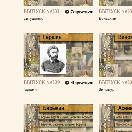
ВЫПУСК №333
ВЫПУСК №33
76 просмотров
Евтушенко
Дольский
ВЫПУСК №329
ВЫПУСК №32
48 просмотров
Гаршин
Винокур