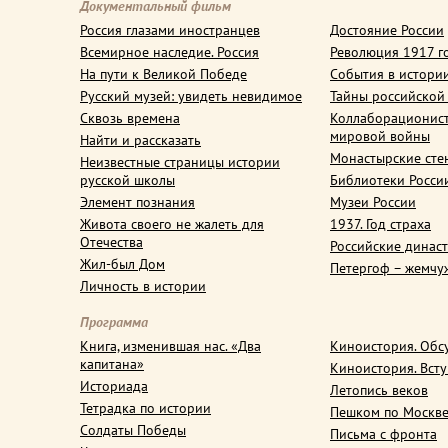
Документальный фильм
Россия глазами иностранцев
Достояние России
Всемирное наследие. Россия
Революция 1917 г
На пути к Великой Победе
События в истори
Русский музей: увидеть невидимое
Тайны российской
Сквозь времена
Коллаборационис
мировой войны
Найти и рассказать
Монастырские сте
Неизвестные страницы истории
русской школы
Библиотеки Росси
Элемент познания
Музеи России
Живота своего не жалеть для
1937. Год страха
Отечества
Российские динас
Жил-был Дом
Петергоф – жемчу
Личность в истории
Программа
Книга, изменившая нас. «Два
Киноистория. Обс
капитана»
Киноистория. Вст
Историада
Летопись веков
Тетрадка по истории
Пешком по Москв
Солдаты Победы
Письма с фронта