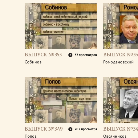
ВЫПУСК №353
ВЫПУСК №35
37 просмотров
Собинов
Ромодановский
ВЫПУСК №349
ВЫПУСК №3
203 просмотра
Попов
Овсянников