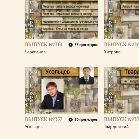
ВЫПУСК №361
ВЫПУСК №3
55 просмотров
Черепанов
Хитрово
ВЫПУСК №357
ВЫПУСК №35
80 просмотров
Усольцев
Твардовский