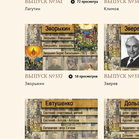
ВЫПУСК №341
ВЫПУСК №3
72 просмотра
Лагутин
Климов
ВЫПУСК №337
ВЫПУСК №33
58 просмотров
Зворыкин
Зверев