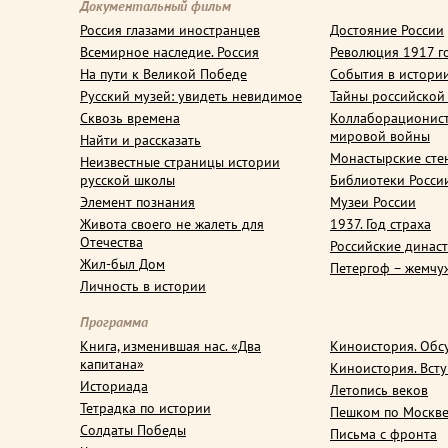
Документальный фильм
Россия глазами иностранцев
Достояние России
Всемирное наследие. Россия
Революция 1917 г
На пути к Великой Победе
События в истори
Русский музей: увидеть невидимое
Тайны российской
Сквозь времена
Коллаборационис
мировой войны
Найти и рассказать
Монастырские сте
Неизвестные страницы истории
русской школы
Библиотеки Росси
Элемент познания
Музеи России
Живота своего не жалеть для
1937. Год страха
Отечества
Российские динас
Жил-был Дом
Петергоф – жемчу
Личность в истории
Программа
Книга, изменившая нас. «Два
Киноистория. Обс
капитана»
Киноистория. Вст
Историада
Летопись веков
Тетрадка по истории
Пешком по Москв
Солдаты Победы
Письма с фронта