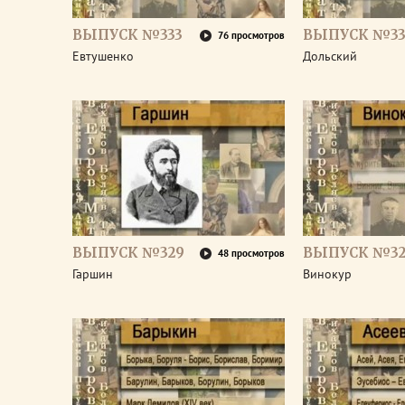
ВЫПУСК №333
ВЫПУСК №33
76 просмотров
Евтушенко
Дольский
ВЫПУСК №329
ВЫПУСК №32
48 просмотров
Гаршин
Винокур