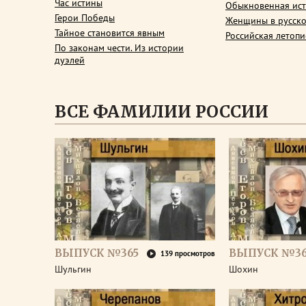
Час истины
Обыкновенная ис
Герои Победы
Женщины в русско
Тайное становится явным
Российская летопи
По законам чести. Из истории
дуэлей
ВСЕ ФАМИЛИИ РОССИИ
ВЫПУСК №365
ВЫПУСК №3
139 просмотров
Шульгин
Шохин