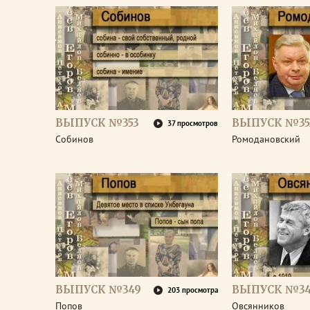
ВЫПУСК №353
ВЫПУСК №35
37 просмотров
Собинов
Ромодановский
ВЫПУСК №349
ВЫПУСК №3
203 просмотра
Попов
Овсянников