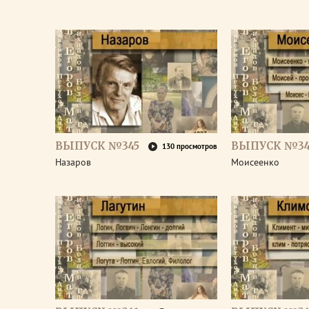
ВЫПУСК №345
ВЫПУСК №34
130 просмотров
Назаров
Моисеенко