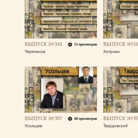
ВЫПУСК №361
ВЫПУСК №3
55 просмотров
Черепанов
Хитрово
ВЫПУСК №357
ВЫПУСК №35
80 просмотров
Усольцев
Твардовский