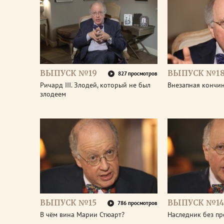
ВЫПУСК №19
ВЫПУСК №1
827 просмотров
Ричард III. Злодей, который не был
Внезапная кончин
злодеем
ВЫПУСК №15
ВЫПУСК №14
786 просмотров
В чём вина Марии Стюарт?
Наследник без пр