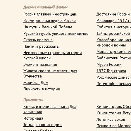
Документальный фильм
Россия глазами иностранцев
Достояние России
Всемирное наследие. Россия
Революция 1917 г
На пути к Великой Победе
События в истори
Русский музей: увидеть невидимое
Тайны российской
Сквозь времена
Коллаборационис
мировой войны
Найти и рассказать
Монастырские сте
Неизвестные страницы истории
русской школы
Библиотеки Росси
Элемент познания
Музеи России
Живота своего не жалеть для
1937. Год страха
Отечества
Российские динас
Жил-был Дом
Петергоф – жемчу
Личность в истории
Программа
Книга, изменившая нас. «Два
Киноистория. Обс
капитана»
Киноистория. Вст
Историада
Летопись веков
Тетрадка по истории
Пешком по Москв