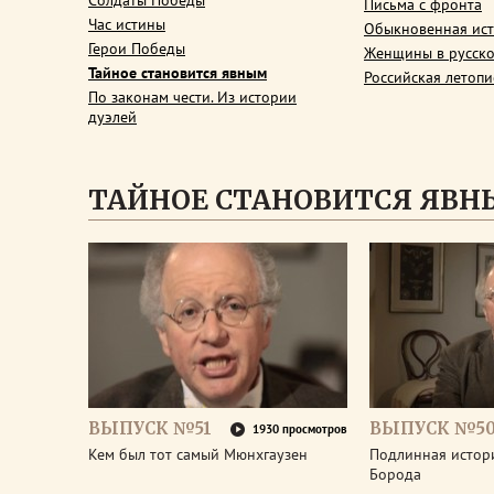
Солдаты Победы
Письма с фронта
Час истины
Обыкновенная ис
Герои Победы
Женщины в русско
Тайное становится явным
Российская летопи
По законам чести. Из истории
дуэлей
ТАЙНОЕ СТАНОВИТСЯ ЯВ
ВЫПУСК №51
ВЫПУСК №5
1930 просмотров
Кем был тот самый Мюнхгаузен
Подлинная истор
Борода