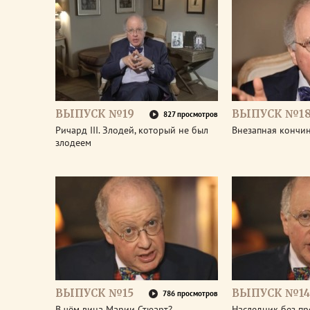
ВЫПУСК №19
ВЫПУСК №1
827 просмотров
Ричард III. Злодей, который не был
Внезапная кончин
злодеем
ВЫПУСК №15
ВЫПУСК №14
786 просмотров
В чём вина Марии Стюарт?
Наследник без пр