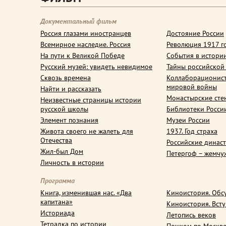
Документальный фильм
Россия глазами иностранцев
Достояние России
Всемирное наследие. Россия
Революция 1917 г
На пути к Великой Победе
События в истори
Русский музей: увидеть невидимое
Тайны российской
Сквозь времена
Коллаборационис
мировой войны
Найти и рассказать
Монастырские сте
Неизвестные страницы истории
русской школы
Библиотеки Росси
Элемент познания
Музеи России
Живота своего не жалеть для
1937. Год страха
Отечества
Российские динас
Жил-был Дом
Петергоф – жемчу
Личность в истории
Программа
Книга, изменившая нас. «Два
Киноистория. Обс
капитана»
Киноистория. Вст
Историада
Летопись веков
Тетрадка по истории