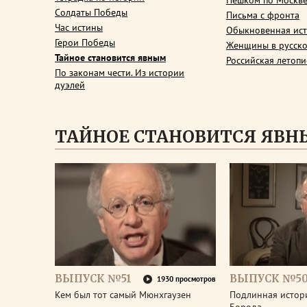
Пешком по Москв
Солдаты Победы
Письма с фронта
Час истины
Обыкновенная ис
Герои Победы
Женщины в русско
Тайное становится явным
Российская летопи
По законам чести. Из истории
дуэлей
ТАЙНОЕ СТАНОВИТСЯ ЯВ
ВЫПУСК №51
ВЫПУСК №5
1930 просмотров
Кем был тот самый Мюнхгаузен
Подлинная истор