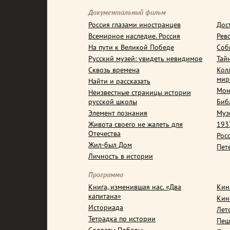
Документальный фильм
Россия глазами иностранцев
Дос
Всемирное наследие. Россия
Рев
На пути к Великой Победе
Соб
Русский музей: увидеть невидимое
Тай
Сквозь времена
Кол
мир
Найти и рассказать
Мон
Неизвестные страницы истории
русской школы
Биб
Элемент познания
Муз
Живота своего не жалеть для
1937
Отечества
Рос
Жил-был Дом
Пет
Личность в истории
Программа
Книга, изменившая нас. «Два
Кин
капитана»
Кин
Историада
Лет
Тетрадка по истории
Пеш