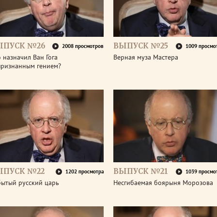
ЫПУСК №26
ВЫПУСК №25
2008 просмотров
1009 просмо
 назначил Ван Гога
Верная муза Мастера
признанным гением?
ЫПУСК №22
ВЫПУСК №21
1202 просмотра
1039 просмо
бытый русский царь
Несгибаемая боярыня Морозова