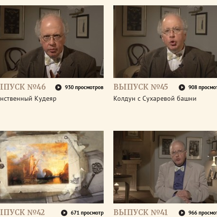
ЫПУСК №46
ВЫПУСК №45
930 просмотров
908 просмо
инственный Кудеяр
Колдун с Сухаревой башни
ЫПУСК №42
ВЫПУСК №41
671 просмотр
966 просмо