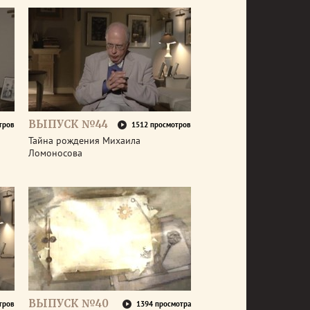
ВЫПУСК №44
тров
1512 просмотров
Тайна рождения Михаила
Ломоносова
ВЫПУСК №40
тров
1394 просмотра