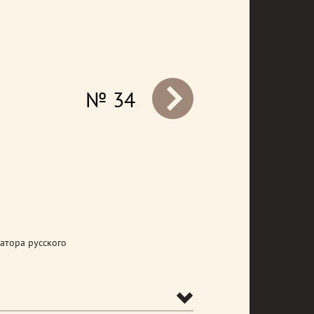
№ 34
prev
атора русского