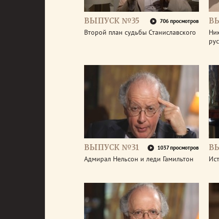
ВЫПУСК №35
В
706 просмотров
Второй план судьбы Станиславского
Ник
ру
ВЫПУСК №31
В
1037 просмотров
Адмирал Нельсон и леди Гамильтон
Ис