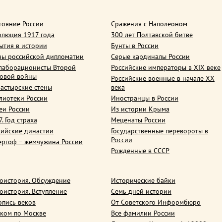
тояние России
Сражения с Наполеоном
олюция 1917 года
300 лет Полтавской битве
ытия в истории
Бунты в России
ны российской дипломатии
Серые кардиналы России
лаборационисты Второй
Российские императоры в XIX веке
овой войны
Российские военные в начале ХХ
астырские стены
века
лиотеки России
Иностранцы в России
еи России
Из истории Крыма
. Год страха
Меценаты России
сийские династии
Государственные перевороты в
России
ергоф – жемчужина России
Рожденные в СССР
оистория. Обсуждение
Исторические байки
оистория. Вступление
Семь дней истории
опись веков
От Советского Информбюро
ком по Москве
Все фамилии России