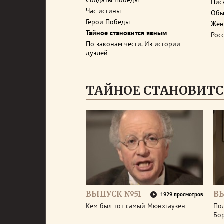
Солдаты Победы
Пис
Час истины
Обы
Герои Победы
Жен
Тайное становится явным
Рос
По законам чести. Из истории
дуэлей
ТАЙНОЕ СТАНОВИТ
ВЫПУСК №51
В
1929 просмотров
Кем был тот самый Мюнхгаузен
По
Бо