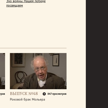
Эхо войны. Нашей победе
посвящаем
ВЫПУСК №48
тров
847 просмотров
Роковой брак Мольера