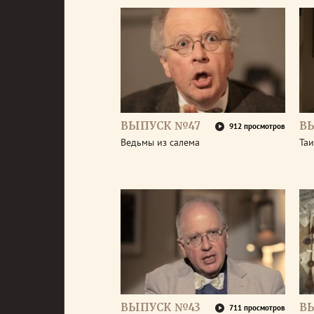
ВЫПУСК №47
В
912 просмотров
Ведьмы из салема
Та
ВЫПУСК №43
В
711 просмотров