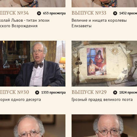
ЫПУСК №34
ВЫПУСК №33
653 просмотра
1432 просм
олай Львов - титан эпохи
Величие и нищета королевы
сского Возрождения
Елизаветы
ЫПУСК №30
ВЫПУСК №29
1333 просмотра
1824 просм
тория одного десерта
Грозный прадед великого поэта