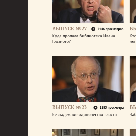
ВЫПУСК №27
В
2146 просмотров
Куда пропала библиотека Ивана
Кто
Грозного?
не
ВЫПУСК №23
В
1283 просмотра
Безнадежное одиночество власти
За