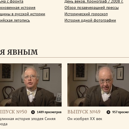
ьма с фронта
День веков. Хронограф / 2008 г.
кновенная история
Обзор позавчерашней прессы
щины в русской истории
Исторический гороскоп
сийская летопись
История одной фотографии
СЯ ЯВНЫМ
ЫПУСК №50
ВЫПУСК №49
1489 просмотров
957 просмо
длинная история злодея Синяя
Он изобрел ХХ век
рода