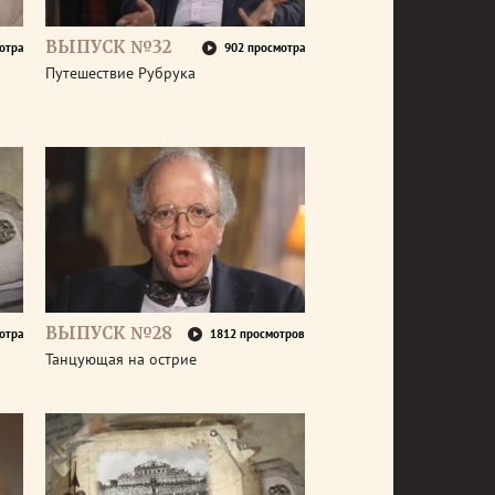
ВЫПУСК №32
отра
902 просмотра
Путешествие Рубрука
ВЫПУСК №28
отра
1812 просмотров
Танцующая на острие