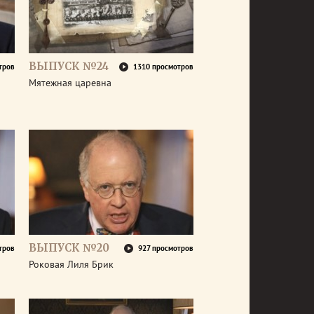
ВЫПУСК №24
тров
1310 просмотров
Мятежная царевна
ВЫПУСК №20
тров
927 просмотров
Роковая Лиля Брик