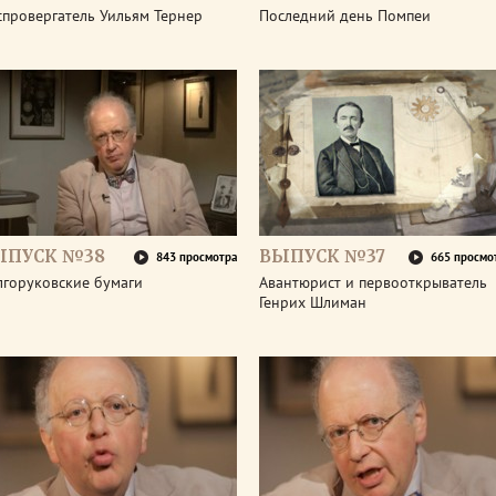
спровергатель Уильям Тернер
Последний день Помпеи
ЫПУСК №38
ВЫПУСК №37
843 просмотра
665 просмо
лгоруковские бумаги
Авантюрист и первооткрыватель
Генрих Шлиман