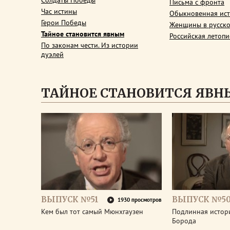
Солдаты Победы
Письма с фронта
Час истины
Обыкновенная ис
Герои Победы
Женщины в русско
Тайное становится явным
Российская летопи
По законам чести. Из истории
дуэлей
ТАЙНОЕ СТАНОВИТСЯ ЯВ
ВЫПУСК №51
ВЫПУСК №5
1930 просмотров
Кем был тот самый Мюнхгаузен
Подлинная истор
Борода