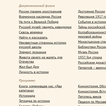
Документальный фильм
Россия глазами иностранцев
Достояние России
Всемирное наследие. Россия
Революция 1917 г
На пути к Великой Победе
События в истори
Русский музей: увидеть невидимое
Тайны российской
Сквозь времена
Коллаборационис
мировой войны
Найти и рассказать
Монастырские сте
Неизвестные страницы истории
русской школы
Библиотеки Росси
Элемент познания
Музеи России
Живота своего не жалеть для
1937. Год страха
Отечества
Российские динас
Жил-был Дом
Петергоф – жемчу
Личность в истории
Программа
Книга, изменившая нас. «Два
Киноистория. Обс
капитана»
Киноистория. Вст
Историада
Летопись веков
Тетрадка по истории
Пешком по Москв