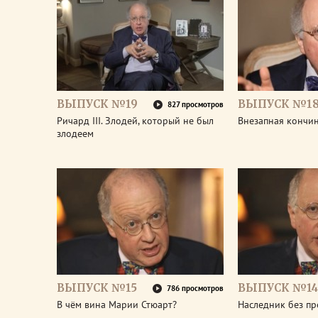
ВЫПУСК №19
ВЫПУСК №1
827 просмотров
Ричард III. Злодей, который не был
Внезапная кончин
злодеем
ВЫПУСК №15
ВЫПУСК №14
786 просмотров
В чём вина Марии Стюарт?
Наследник без пр