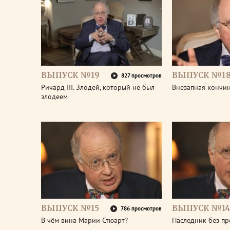
ВЫПУСК №19
ВЫПУСК №1
827 просмотров
Ричард III. Злодей, который не был
Внезапная кончин
злодеем
ВЫПУСК №15
ВЫПУСК №14
786 просмотров
В чём вина Марии Стюарт?
Наследник без пр