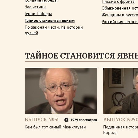
Солдаты Победы
Письма с фронта
Час истины
Обыкновенная ис
Герои Победы
Женщины в русско
Тайное становится явным
Российская летопи
По законам чести. Из истории
дуэлей
ТАЙНОЕ СТАНОВИТСЯ ЯВ
ВЫПУСК №51
ВЫПУСК №5
1929 просмотров
Кем был тот самый Мюнхгаузен
Подлинная истор
Борода