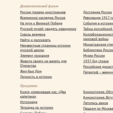
Документальный фильм
Россия глазами иностранцев
Достояние России
Всемирное наследие. Россия
Революция 1917 г
На пути к Великой Победе
События в истори
Русский музей: увидеть невидимое
Тайны российской
Сквозь времена
Коллаборационис
мировой войны
Найти и рассказать
Монастырские сте
Неизвестные страницы истории
русской школы
Библиотеки Росси
Элемент познания
Музеи России
Живота своего не жалеть для
1937. Год страха
Отечества
Российские динас
Жил-был Дом
Петергоф – жемчу
Личность в истории
Программа
Книга, изменившая нас. «Два
Киноистория. Обс
капитана»
Киноистория. Вст
Историада
Летопись веков
Тетрадка по истории
Пешком по Москв