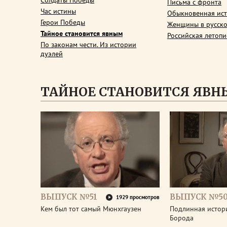
Солдаты Победы
Письма с фронта
Час истины
Обыкновенная ис
Герои Победы
Женщины в русско
Тайное становится явным
Российская летопи
По законам чести. Из истории
дуэлей
ТАЙНОЕ СТАНОВИТСЯ ЯВ
ВЫПУСК №51
ВЫПУСК №5
1929 просмотров
Кем был тот самый Мюнхгаузен
Подлинная истор
Борода