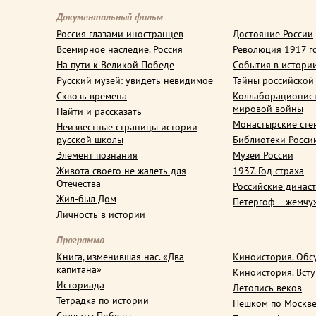
Документальный фильм
Россия глазами иностранцев
Достояние России
Всемирное наследие. Россия
Революция 1917 г
На пути к Великой Победе
События в истори
Русский музей: увидеть невидимое
Тайны российской
Сквозь времена
Коллаборационис
мировой войны
Найти и рассказать
Монастырские сте
Неизвестные страницы истории
русской школы
Библиотеки Росси
Элемент познания
Музеи России
Живота своего не жалеть для
1937. Год страха
Отечества
Российские динас
Жил-был Дом
Петергоф – жемчу
Личность в истории
Программа
Книга, изменившая нас. «Два
Киноистория. Обс
капитана»
Киноистория. Вст
Историада
Летопись веков
Тетрадка по истории
Пешком по Москв