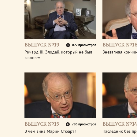
ВЫПУСК №19
ВЫПУСК №1
827 просмотров
Ричард III. Злодей, который не был
Внезапная кончин
злодеем
ВЫПУСК №15
ВЫПУСК №14
786 просмотров
В чём вина Марии Стюарт?
Наследник без пр