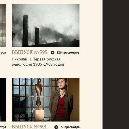
ВЫПУСК №595
тров
826 просмотров
Николай II. Первая русская
революция 1905-1907 годов
ВЫПУСК №591
отра
72 просмотра