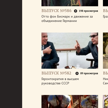
ВЫПУСК №586
В
198 просмотров
Отто фон Бисмарк и движение за
Гра
объединение Германии
ВЫПУСК №582
В
89 просмотров
Геронтократия в высшем
Ник
руководстве СССР
Се