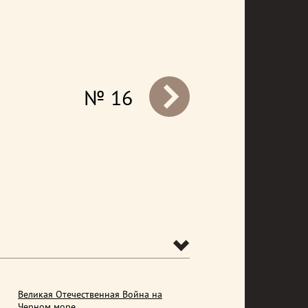
№ 16
prev
Великая Отечественная Война на
Черном море