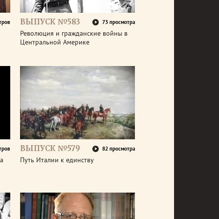
ВЫПУСК №583
тров
73 просмотра
Революция и гражданские войны в
Центральной Америке
ВЫПУСК №579
тров
82 просмотра
а
Путь Италии к единству