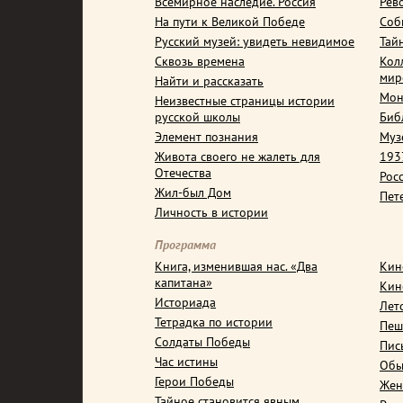
Всемирное наследие. Россия
Рев
На пути к Великой Победе
Соб
Русский музей: увидеть невидимое
Тай
Сквозь времена
Кол
мир
Найти и рассказать
Мон
Неизвестные страницы истории
русской школы
Биб
Элемент познания
Муз
Живота своего не жалеть для
1937
Отечества
Рос
Жил-был Дом
Пет
Личность в истории
Программа
Книга, изменившая нас. «Два
Кин
капитана»
Кин
Историада
Лет
Тетрадка по истории
Пеш
Солдаты Победы
Пис
Час истины
Обы
Герои Победы
Жен
Тайное становится явным