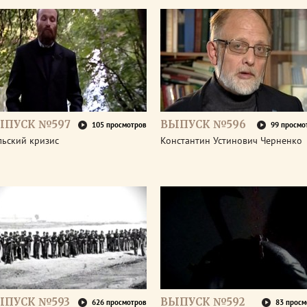
ЫПУСК №597
ВЫПУСК №596
105 просмотров
99 просмо
льский кризис
Константин Устинович Черненко
ЫПУСК №593
ВЫПУСК №592
626 просмотров
83 просм