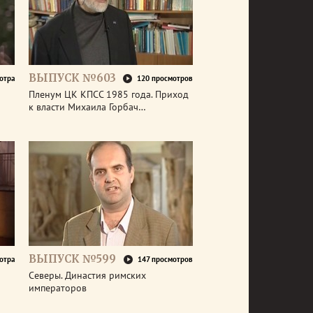
ВЫПУСК №603
отра
120 просмотров
Пленум ЦК КПСС 1985 года. Приход
к власти Михаила Горбач…
ВЫПУСК №599
отра
147 просмотров
Северы. Династия римских
императоров