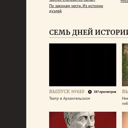
Рос
По законам чести. Из истории
дуэлей
СЕМЬ ДНЕЙ ИСТОРИ
ВЫПУСК №610
В
387 просмотров
Театр в Архангельском
Ник
гиб