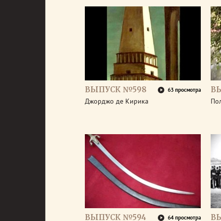
ВЫПУСК №598
В
63 просмотра
Джорджо де Кирика
По
ВЫПУСК №594
В
64 просмотра