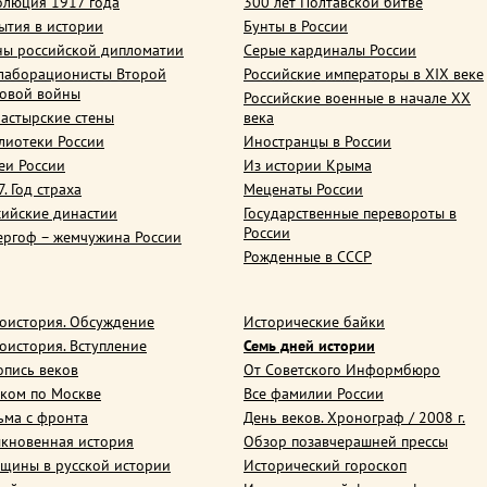
олюция 1917 года
300 лет Полтавской битве
ытия в истории
Бунты в России
ны российской дипломатии
Серые кардиналы России
лаборационисты Второй
Российские императоры в XIX веке
овой войны
Российские военные в начале ХХ
астырские стены
века
лиотеки России
Иностранцы в России
еи России
Из истории Крыма
. Год страха
Меценаты России
сийские династии
Государственные перевороты в
России
ергоф – жемчужина России
Рожденные в СССР
оистория. Обсуждение
Исторические байки
оистория. Вступление
Семь дней истории
опись веков
От Советского Информбюро
ком по Москве
Все фамилии России
ьма с фронта
День веков. Хронограф / 2008 г.
кновенная история
Обзор позавчерашней прессы
щины в русской истории
Исторический гороскоп