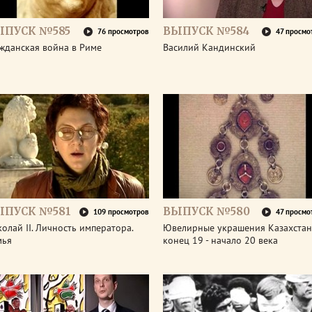
ЫПУСК №585
ВЫПУСК №584
76 просмотров
47 просмо
жданская война в Риме
Василий Кандинский
ЫПУСК №581
ВЫПУСК №580
109 просмотров
47 просмо
олай II. Личность императора.
Ювелирные украшения Казахстан
мья
конец 19 - начало 20 века