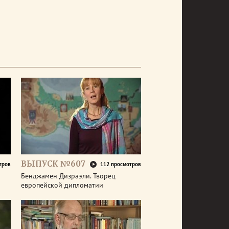
ВЫПУСК №607
тров
112 просмотров
Бенджамен Дизраэли. Творец
европейской дипломатии