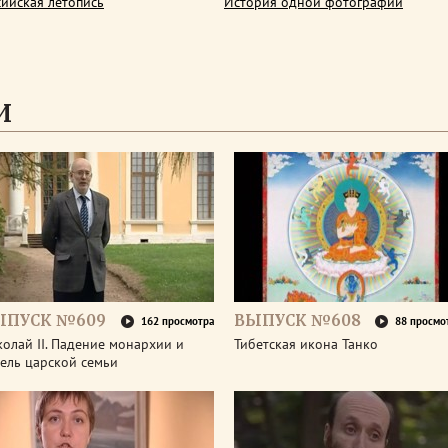
сийская летопись
История одной фотографии
И
ЫПУСК №609
ВЫПУСК №608
162 просмотра
88 просмо
олай II. Падение монархии и
Тибетская икона Танко
ель царской семьи