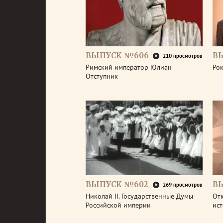
ВЫПУСК №606
В
210 просмотров
Римский император Юлиан
Рок
Отступник
ВЫПУСК №602
В
269 просмотров
Николай II. Государственные Думы
От
Российской империи
ис