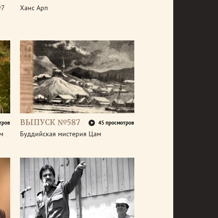
97
Ханс Арп
ВЫПУСК №587
тров
45 просмотров
ем
Буддийская мистерия Цам