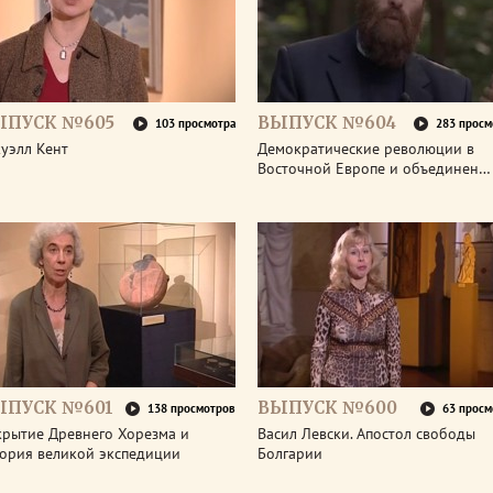
ЫПУСК №605
ВЫПУСК №604
103 просмотра
283 просм
уэлл Кент
Демократические революции в
Восточной Европе и объединен…
ЫПУСК №601
ВЫПУСК №600
138 просмотров
63 просм
крытие Древнего Хорезма и
Васил Левски. Апостол свободы
тория великой экспедиции
Болгарии