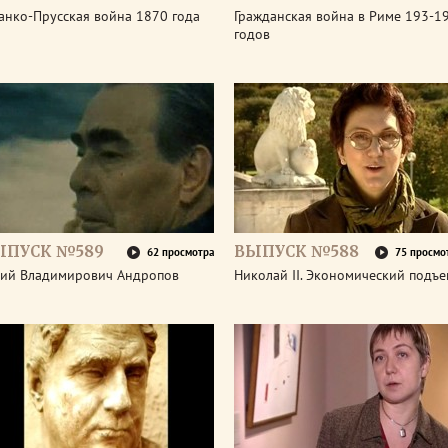
анко-Прусская война 1870 года
Гражданская война в Риме 193-1
годов
ЫПУСК №589
ВЫПУСК №588
62 просмотра
75 просмо
ий Владимирович Андропов
Николай II. Экономический подъ