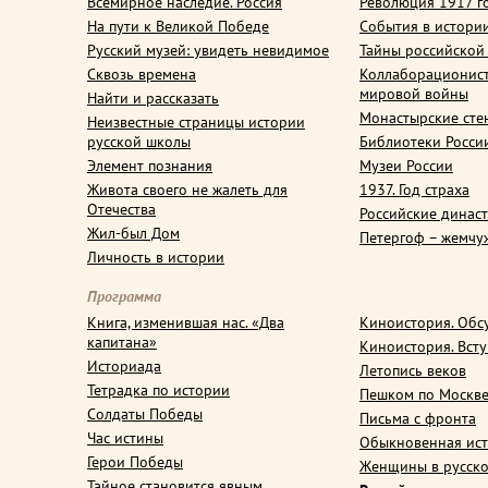
Всемирное наследие. Россия
Революция 1917 г
На пути к Великой Победе
События в истори
Русский музей: увидеть невидимое
Тайны российской
Сквозь времена
Коллаборационис
мировой войны
Найти и рассказать
Монастырские сте
Неизвестные страницы истории
русской школы
Библиотеки Росси
Элемент познания
Музеи России
Живота своего не жалеть для
1937. Год страха
Отечества
Российские динас
Жил-был Дом
Петергоф – жемчу
Личность в истории
Программа
Книга, изменившая нас. «Два
Киноистория. Обс
капитана»
Киноистория. Вст
Историада
Летопись веков
Тетрадка по истории
Пешком по Москв
Солдаты Победы
Письма с фронта
Час истины
Обыкновенная ис
Герои Победы
Женщины в русско
Тайное становится явным